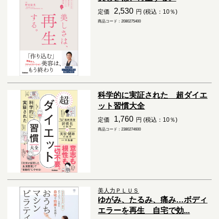
2,530
定価
円 (税込：10％)
商品コード：2080275400
科学的に実証された 超ダイエ
ット習慣大全
1,760
定価
円 (税込：10％)
商品コード：2380274600
美人力ＰＬＵＳ
ゆがみ、たるみ、痛み…ボディ
エラーを再生 自宅で効...