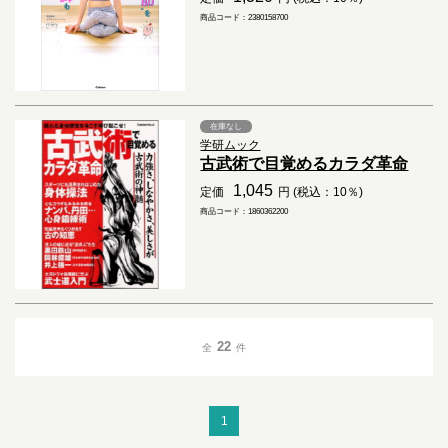
商品コード：2380158700
在庫なし
学研ムック
古武術で目覚めるカラダ革命
1,045
定価
円 (税込：10％)
商品コード：1860362200
22
全
件
1