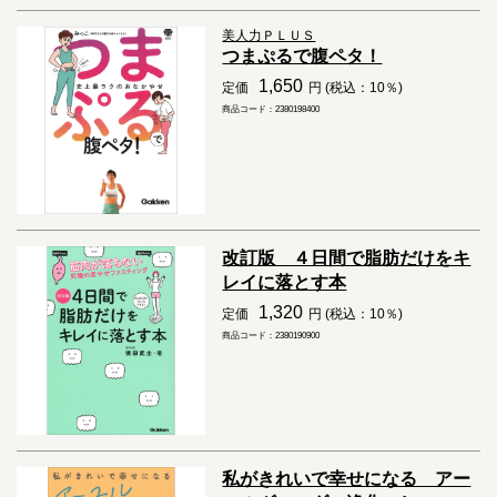
美人力ＰＬＵＳ
つまぷるで腹ペタ！
1,650
定価
円 (税込：10％)
商品コード：2380198400
改訂版 ４日間で脂肪だけをキ
レイに落とす本
1,320
定価
円 (税込：10％)
商品コード：2380190900
私がきれいで幸せになる アー