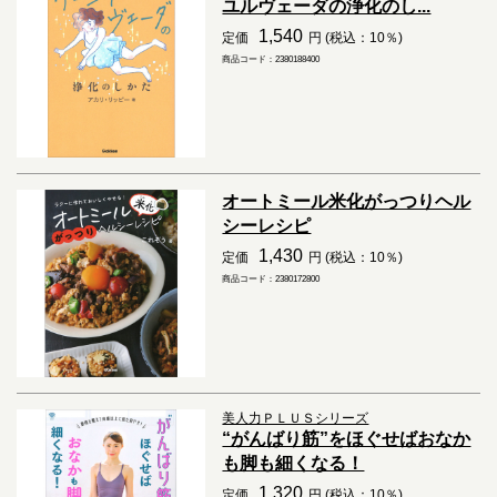
ユルヴェーダの浄化のし...
1,540
定価
円 (税込：10％)
商品コード：2380188400
オートミール米化がっつりヘル
シーレシピ
1,430
定価
円 (税込：10％)
商品コード：2380172800
美人力ＰＬＵＳシリーズ
“がんばり筋”をほぐせばおなか
も脚も細くなる！
1,320
定価
円 (税込：10％)