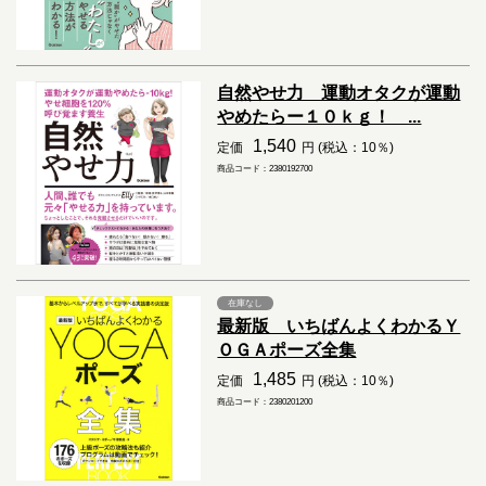
自然やせ力 運動オタクが運動
やめたらー１０ｋｇ！ ...
1,540
定価
円 (税込：10％)
商品コード：2380192700
在庫なし
最新版 いちばんよくわかるＹ
ＯＧＡポーズ全集
1,485
定価
円 (税込：10％)
商品コード：2380201200