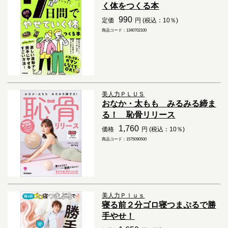
く体をつくる本
990
定価
円 (税込：10％)
商品コード：1340702100
美人力ＰＬＵＳ
おなか・太もも みるみる締ま
る！ 恥骨リリース
1,760
価格
円 (税込：10％)
商品コード：1575090500
美人力Ｐｌｕｓ
寝る前２分ゴロ寝つまぷるで勝
手やせ！