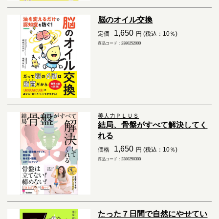
脳のオイル交換
1,650
定価
円 (税込：10％)
商品コード：2380252000
美人力ＰＬＵＳ
結局、骨盤がすべて解決してく
れる
1,650
価格
円 (税込：10％)
商品コード：2380250300
たった７日間で自然にやせてい