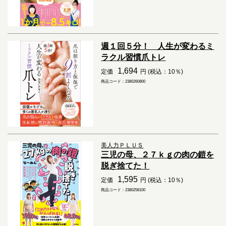
週１回５分！ 人生が変わるミ
ラクル習慣爪トレ
1,694
定価
円 (税込：10％)
商品コード：2380260800
美人力ＰＬＵＳ
三児の母、２７ｋｇの肉の鎧を
脱ぎ捨てた！
1,595
定価
円 (税込：10％)
商品コード：2380258100