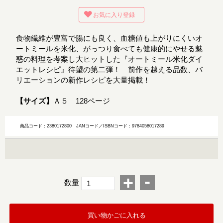
お気に入り登録
食物繊維が豊富で腸にも良く、血糖値も上がりにくいオ
ートミールを米化、がっつり食べても健康的にやせる魅
惑の料理を考案し大ヒットした『オートミール米化ダイ
エットレシピ』待望の第二弾！ 前作を越える品数、バ
リエーションの新作レシピを大量掲載！
【サイズ】
Ａ５ 128ページ
商品コード：2380172800
JANコード／ISBNコード：9784058017289
-
+
数量
買い物かごに入れる