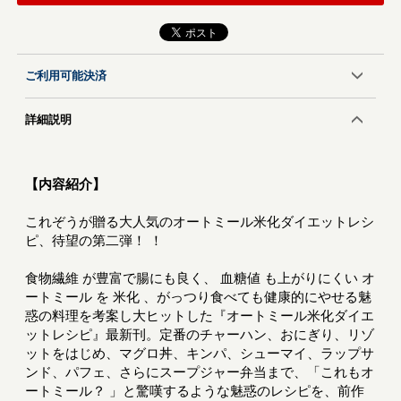
ご利用可能決済
詳細説明
【内容紹介】
これぞうが贈る大人気のオートミール米化ダイエットレシ
ピ、待望の第二弾！ ！
食物繊維 が豊富で腸にも良く、 血糖値 も上がりにくい オ
ートミール を 米化 、がっつり食べても健康的にやせる魅
惑の料理を考案し大ヒットした『オートミール米化ダイエ
ットレシピ』最新刊。定番のチャーハン、おにぎり、リゾ
ットをはじめ、マグロ丼、キンパ、シューマイ、ラップサ
ンド、パフェ、さらにスープジャー弁当まで、「これもオ
ートミール？ 」と驚嘆するような魅惑のレシピを、前作