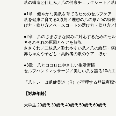
爪の構造と仕組み／爪の健康チェックシート／爪
●1章 健やかな美爪を育てるためのセルフケア
爪を健康に育てる3原則／理想の爪の形7つの特
び方・塗り方／ベースコートの選び方・塗り方／
●2章 爪のさまざまな悩みに対応するためのセ
▼それぞれの原因とケアを解説
ささくれ／二枚爪／割れやすい爪／爪の縦筋・横
赤ちゃんや子ども・高齢者の爪のケア ほか
●3章 爪とココロにやさしい生活習慣
セルフハンドマッサージ／美しい爪を護る10の
「爪トレ」は爪健美道（R）が管理する登録商標
【対象年齢】
大学生,20歳代,30歳代,40歳代,50歳代,60歳代