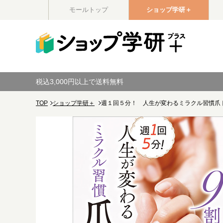
モールトップ
ショップ学研＋
税込3,000円以上で送料無料
TOP
ショップ学研＋
週１回５分！ 人生が変わるミラクル習慣爪