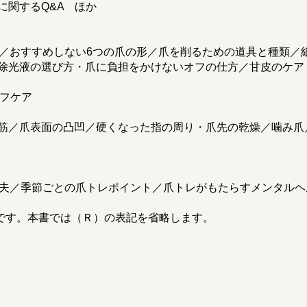
に関するQ&A ほか
長／おすすめしない6つの爪の形／爪を削るための道具と種類／
除光液の選び方・爪に負担をかけないオフの仕方／甘皮のケア
ルフケア
筋／爪表面の凸凹／硬くなった指の周り・爪先の乾燥／噛み爪
工夫／季節ごとの爪トレポイント／爪トレがもたらすメンタル
です。本書では（Ｒ）の表記を省略します。