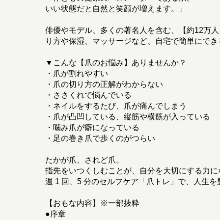
いい状態だと自然と笑顔が増えます。」
俳優やモデル、多くの著名人を含む、【約12万
り方や保湿、マッサージなど、自宅で簡単にでき
▼こんな【爪のお悩み】ありませんか？
・爪が割れやすい
・爪の切り方の正解がわからない
・ささくれで悩んでいる
・ネイルをするたび、爪が痛んでしまう
・爪が凸凹している、縦筋や横筋が入っている
・噛み爪が癖になっている
・足の巻き爪で歩くのがつらい
たかが爪、されど爪。
指先をいつくしむことが、自分を大切にする力に
週 1 回、5 分のセルフケア「爪トレ」で、人生
【おもな内容】※一部抜粋
●序章