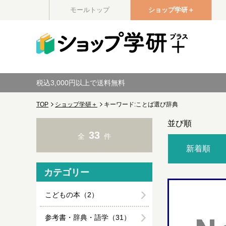
モールトップ
ショップ学研＋
税込3,000円以上で送料無料
TOP
ショップ学研＋
キーワード:ことば選び辞典
並び順
33
全
件
新着順
カテゴリー
こどもの本（2）
参考書・辞典・語学（31）