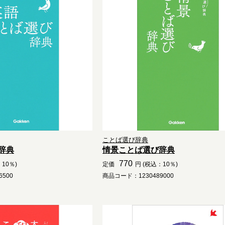
ことば選び辞典
辞典
情景ことば選び辞典
770
10％)
定価
円 (税込：10％)
500
商品コード：1230489000