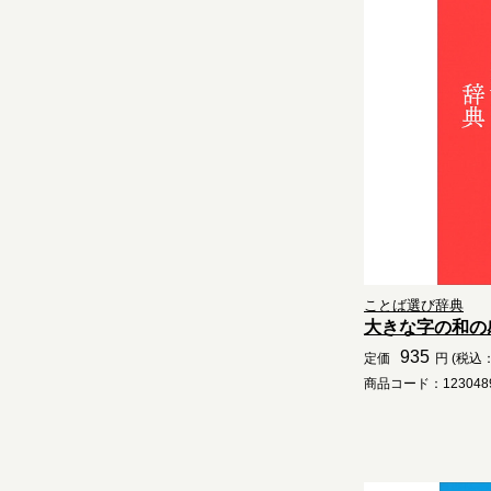
ことば選び辞典
大きな字の和の
935
定価
円 (税込：
商品コード：1230489