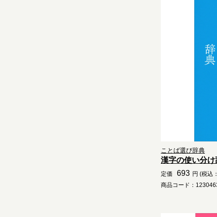
ことば選び辞典
漢字の使い分け
693
定価
円 (税込：
商品コード：1230463