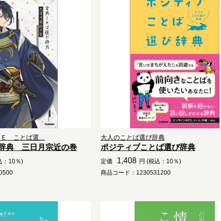
 ことば選...
大人のことば選び辞典
辞典 三日月宗近の巻
ポジティブことば選び辞典
1,408
込：10％)
定価
円 (税込：10％)
500
商品コード：1230531200