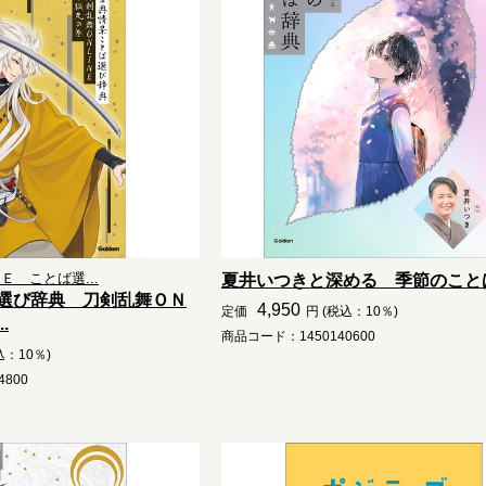
 ことば選...
夏井いつきと深める 季節のこと
選び辞典 刀剣乱舞ＯＮ
4,950
定価
円 (税込：10％)
.
商品コード：1450140600
込：10％)
800