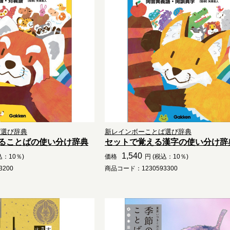
ば選び辞典
新レインボーことば選び辞典
ることばの使い分け辞典
セットで覚える漢字の使い分け辞
1,540
込：10％)
価格
円 (税込：10％)
200
商品コード：1230593300