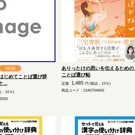
ありったけの思いを伝えるための
NEW
ことば選び帖
はじめてことば選び辞
1,485
..
定価
円 (税込：10％)
商品コード：1340704600
込：10％)
500