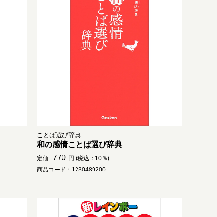
ことば選び辞典
和の感情ことば選び辞典
770
定価
円 (税込：10％)
商品コード：1230489200