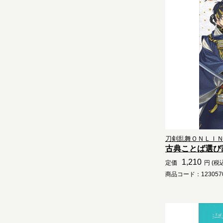
刀剣乱舞ＯＮＬＩＮＥ
古典ことば選び
1,210
定価
円 (税
商品コード：1230570