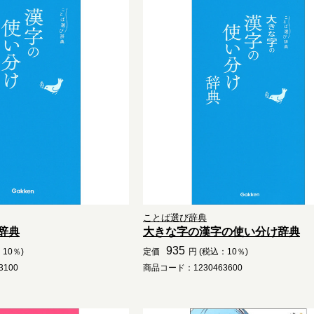
ことば選び辞典
辞典
大きな字の漢字の使い分け辞典
935
10％)
定価
円 (税込：10％)
100
商品コード：1230463600