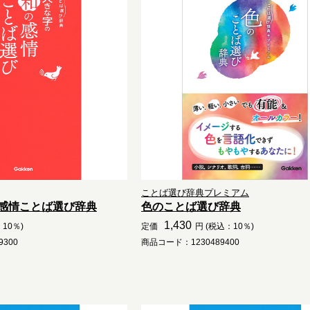
ことば選び辞典プレミアム
感情ことば選び辞典
色のことば選び辞典
1,430
10％)
定価
円 (税込：10％)
300
商品コード：1230489400