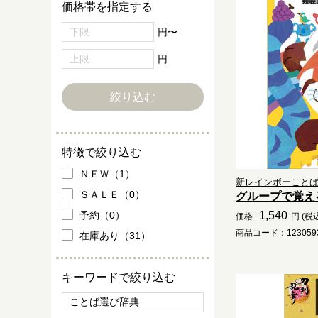
価格帯を指定する
円〜
円
特徴で絞り込む
ＮＥＷ（1）
新レインボーこと
ＳＡＬＥ（0）
グループで覚え
予約（0）
1,540
価格
円 (税
商品コード：1230593
在庫あり（31）
キーワードで絞り込む