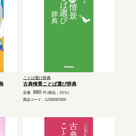
ことば選び辞典
典
古典情景ことば選び辞典
880
定価
円 (税込：10％)
商品コード：1230583300