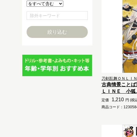
刀剣乱舞ＯＮＬＩＮＥ
古典情景ことば
ＬＩＮＥ 小狐..
1,210
定価
円 (税
商品コード：1230584