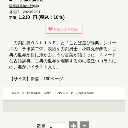
学研辞典編集部
(編)
発売日 2023/12/21
1,210
円 (税込：10％)
定価
お気に入り登録
「刀剣乱舞ＯＮＬＩＮＥ」と「ことば選び辞典」シリー
ズのコラボ第二弾。表紙を刀剣男士・小狐丸が飾る、古
典の世界が目に浮かぶような言葉が詰まった、スマート
な古語辞典。古典の世界を理解するのに役立つコラムに
は、趣深いイラスト入り。
【サイズ】
新書 160ページ
商品コード：1230584800
JANコード／ISBNコード：9784053058485
-
+
数量