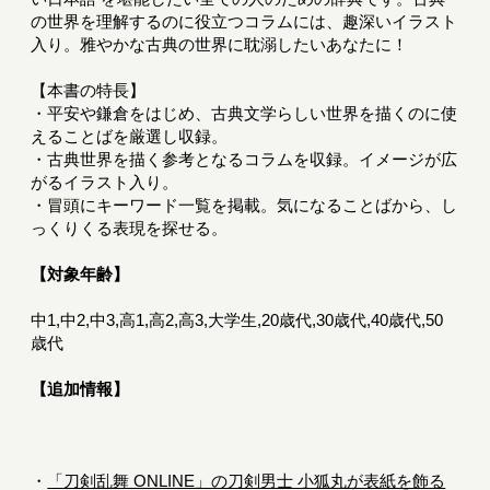
の世界を理解するのに役立つコラムには、趣深いイラスト
入り。雅やかな古典の世界に耽溺したいあなたに！
【本書の特長】
・平安や鎌倉をはじめ、古典文学らしい世界を描くのに使
えることばを厳選し収録。
・古典世界を描く参考となるコラムを収録。イメージが広
がるイラスト入り。
・冒頭にキーワード一覧を掲載。気になることばから、し
っくりくる表現を探せる。
【対象年齢】
中1,中2,中3,高1,高2,高3,大学生,20歳代,30歳代,40歳代,50
歳代
【追加情報】
・
「刀剣乱舞 ONLINE」の刀剣男士 小狐丸が表紙を飾る