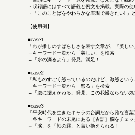
・収録語にはすべて語義と例文を掲載。実際の使
・「このことばをやわらかな表現で書きたい! 」
【使用例】
■case1
「わが推しのすばらしさを表す文章が、『美しい
→キーワード一覧から「美しい」を検索
→「水の滴るよう」発見。満足！
■case2
「私ものすごく怒っているのだけど、激怒という
→キーワード一覧から「怒る」を検索
→「腹に据えかねる」発見。この我慢ならない気
■case3
「平安時代を生きたキャラの台詞だから雅な言葉
→各キーワードの末尾にある［古語］欄をチェッ
→「涙」を「袖の露」と言い換えられる！