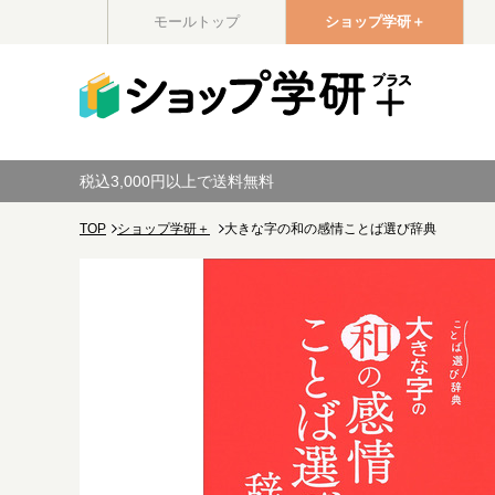
モールトップ
ショップ学研＋
税込3,000円以上で送料無料
TOP
ショップ学研＋
大きな字の和の感情ことば選び辞典