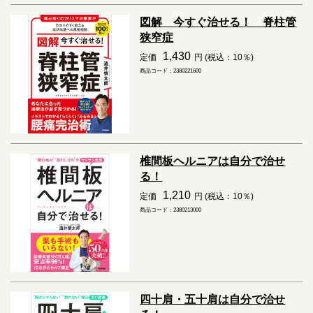
図解 今すぐ治せる！ 脊柱管
狭窄症
1,430
定価
円 (税込：10％)
商品コード：2380221600
椎間板ヘルニアは自分で治せ
る！
1,210
定価
円 (税込：10％)
商品コード：2380213000
四十肩・五十肩は自分で治せ