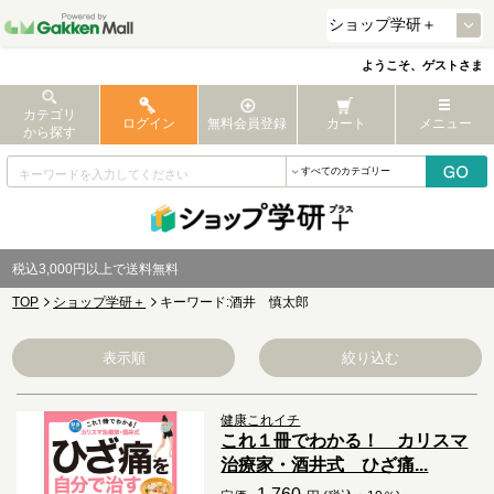
ようこそ、ゲストさま
カテゴリ
ログイン
無料会員登録
カート
メニュー
から探す
税込3,000円以上で送料無料
TOP
ショップ学研＋
キーワード:酒井 慎太郎
表示順
絞り込む
健康これイチ
これ１冊でわかる！ カリスマ
治療家・酒井式 ひざ痛...