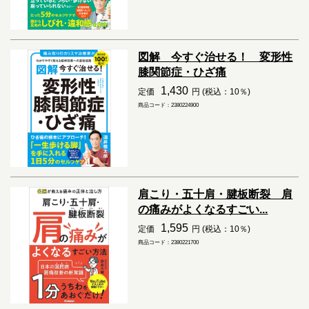
図解 今すぐ治せる！ 変形性
膝関節症・ひざ痛
1,430
定価
円 (税込：10％)
商品コード：2380224900
肩こり・五十肩・腱板断裂 肩
の痛みがよくなるすごい...
1,595
定価
円 (税込：10％)
商品コード：2380221700