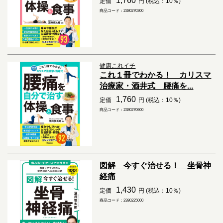
1,760
定価
円 (税込：10％)
商品コード：2380270300
健康これイチ
これ１冊でわかる！ カリスマ
治療家・酒井式 腰痛を...
1,760
定価
円 (税込：10％)
商品コード：2380270600
図解 今すぐ治せる！ 坐骨神
経痛
1,430
定価
円 (税込：10％)
商品コード：2380225000