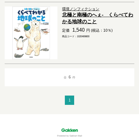
環境ノンフィクション
北極と南極のへぇ- くらべてわ
かる地球のこと
1,540
定価
円 (税込：10％)
商品コード：1020469800
6
全
件
1
Powered by Gakken Mall