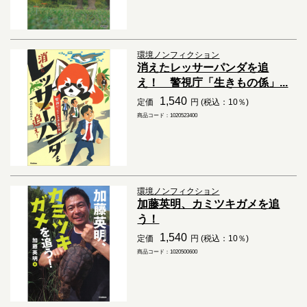
環境ノンフィクション
消えたレッサーパンダを追
え！ 警視庁「生きもの係」...
1,540
定価
円 (税込：10％)
商品コード：1020523400
環境ノンフィクション
加藤英明、カミツキガメを追
う！
1,540
定価
円 (税込：10％)
商品コード：1020500600