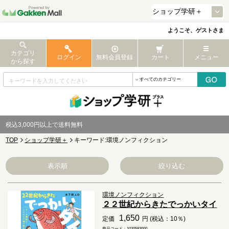
ようこそ、ゲストさま
カテゴリ
ログイン
無料会員登録
カート
メニュー
から探す
税込3,000円以上で送料無料
TOP
ショップ学研＋
キーワード:環境ノンフィクション
表示順
絞り込む
環境ノンフィクション
２２世紀からきたでっかいタイ
1,650
定価
円 (税込：10％)
商品コード：1020583000