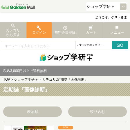
ようこそ、ゲストさま
カテゴリ
ログイン
無料会員登録
カート
メニュー
から探す
税込3,000円以上で送料無料
TOP
ショップ学研＋
カテゴリ:定期誌『画像診断』
定期誌『画像診断』
表示順
絞り込む
NEW