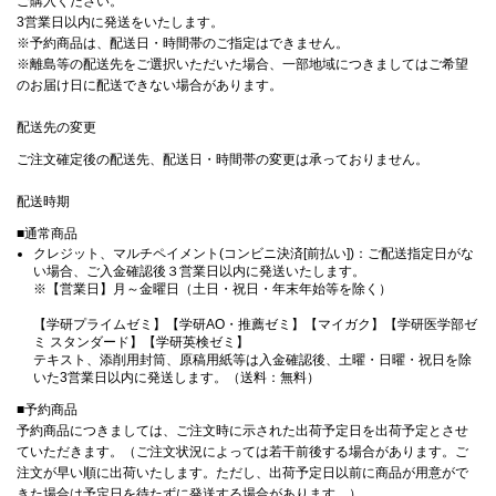
ご購入ください。
3営業日以内に発送をいたします。
※予約商品は、配送日・時間帯のご指定はできません。
※離島等の配送先をご選択いただいた場合、一部地域につきましてはご希望
のお届け日に配送できない場合があります。
配送先の変更
ご注文確定後の配送先、配送日・時間帯の変更は承っておりません。
配送時期
■通常商品
クレジット、マルチペイメント(コンビニ決済[前払い])：ご配送指定日がな
い場合、ご入金確認後３営業日以内に発送いたします。
※【営業日】月～金曜日（土日・祝日・年末年始等を除く）
【学研プライムゼミ】【学研AO・推薦ゼミ】【マイガク】【学研医学部ゼ
ミ スタンダード】【学研英検ゼミ】
テキスト、添削用封筒、原稿用紙等は入金確認後、土曜・日曜・祝日を除
いた3営業日以内に発送します。（送料：無料）
■予約商品
予約商品につきましては、ご注文時に示された出荷予定日を出荷予定とさせ
ていただきます。（ご注文状況によっては若干前後する場合があります。ご
注文が早い順に出荷いたします。ただし、出荷予定日以前に商品が用意がで
きた場合は予定日を待たずに発送する場合があります。）