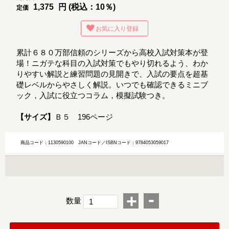
1,375
円 (税込：10％)
定価
お気に入り登録
累計６８０万部信頼のシリーズから高校入試対策本が登
場！ニガテな科目の入試対策でもやり切れるよう、わか
りやすい解説と練習問題の見開きで、入試の要点を超基
礎レベルからやさしく解説。いつでも確認できるミニブ
ック，入試に役立つコラム，模擬試験つき。
【サイズ】
Ｂ５ 196ページ
商品コード：1130590100
JANコード／ISBNコード：9784053059017
-
+
数量