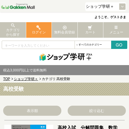
ようこそ、ゲストさま
カテゴリ
ログイン
無料会員登録
カート
メニュー
から探す
税込3,000円以上で送料無料
TOP
ショップ学研＋
カテゴリ:高校受験
高校受験
表示順
絞り込む
高校入試 分解問題集 数学