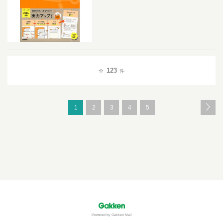
123
全
件
1
2
3
4
5
Powered by Gakken Mall