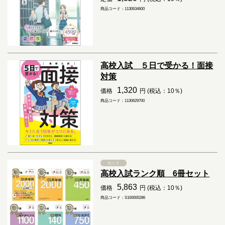
商品コード：1130634600
高校入試 ５日で受かる！面接
対策
1,320
価格
円 (税込：10％)
商品コード：1130629700
セット
高校入試ランク順 6冊セット
5,863
価格
円 (税込：10％)
商品コード：S100000286