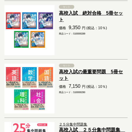
セット
高校入試 絶対合格 5冊セッ
ト
9,350
価格
円 (税込：10％)
商品コード：S100000289
セット
高校入試の最重要問題 5冊セ
ット
7,150
価格
円 (税込：10％)
商品コード：S100000290
２５分集中問題集
高校入試 ２５分集中問題集