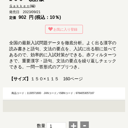
Ｇａｋｋｅｎ
(編)
発売日 2023/09/21
902
円 (税込：10％)
定価
お気に入り登録
全国の最新入試問題データを徹底分析。よく出る漢字の
読み書きと語句、文法の要点を、入試に出る順に並べて
あるので、効率的に入試対策ができる。赤フィルターつ
きで、重要漢字・語句、文法の要点を繰り返しチェック
できる。一問一答形式のアプリつき。
【サイズ】
１５０×１１５ 160ページ
商品コード：1130571600
JANコード／ISBNコード：9784053057167
-
+
数量