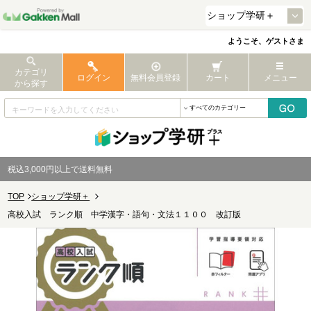
ようこそ、ゲストさま
カテゴリ
ログイン
無料会員登録
カート
メニュー
から探す
税込3,000円以上で送料無料
TOP
ショップ学研＋
高校入試 ランク順 中学漢字・語句・文法１１００ 改訂版