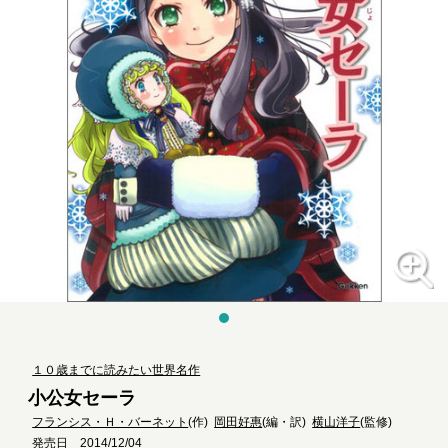
１０歳までに読みたい世界名作
小公女セーラ
フランシス・Ｈ・バーネット
(作)
岡田好惠
(編・訳)
横山洋子
(監修)
発売日 2014/12/04