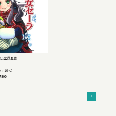
たい世界名作
込：10％)
800
1