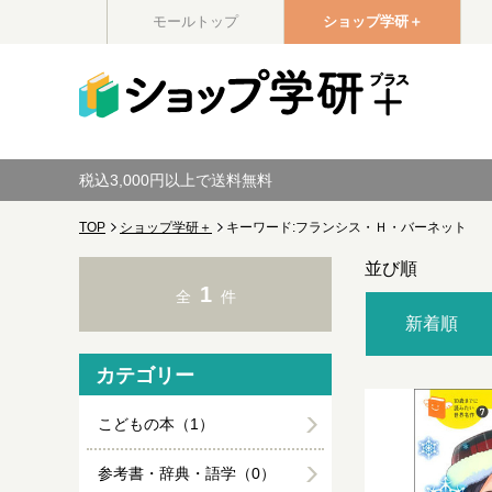
モールトップ
ショップ学研＋
税込3,000円以上で送料無料
TOP
ショップ学研＋
キーワード:フランシス・Ｈ・バーネット
並び順
1
全
件
新着順
カテゴリー
こどもの本（1）
参考書・辞典・語学（0）