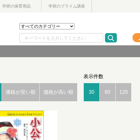
学研の保育用品
学研のプライム講座
表示件数
価格が安い順
価格が高い順
30
60
120