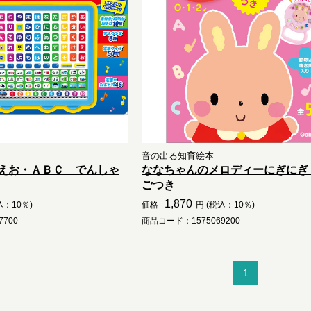
音の出る知育絵本
えお・ＡＢＣ でんしゃ
ななちゃんのメロディーにぎにぎ
ごつき
1,870
込：10％)
価格
円 (税込：10％)
700
商品コード：1575069200
1