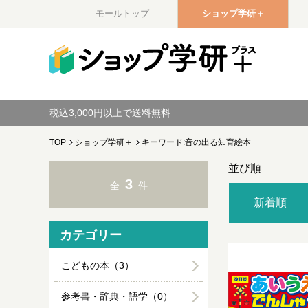
モールトップ
ショップ学研＋
税込3,000円以上で送料無料
TOP
ショップ学研＋
キーワード:音の出る知育絵本
並び順
3
全
件
新着順
カテゴリー
こどもの本（3）
参考書・辞典・語学（0）