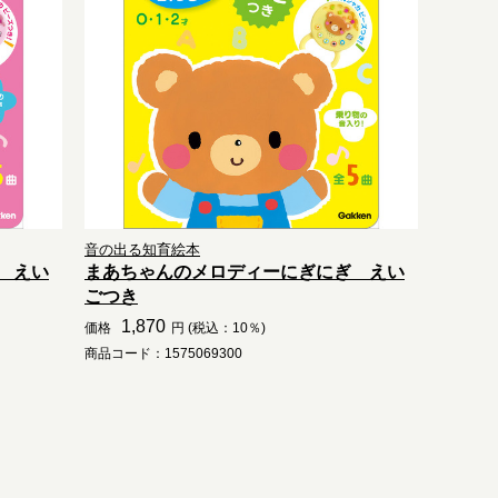
音の出る知育絵本
 えい
まあちゃんのメロディーにぎにぎ えい
ごつき
1,870
価格
円 (税込：10％)
商品コード：1575069300