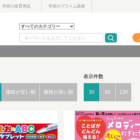
学研の保育用品
学研のプライム講座
表示件数
価格が安い順
価格が高い順
30
60
120