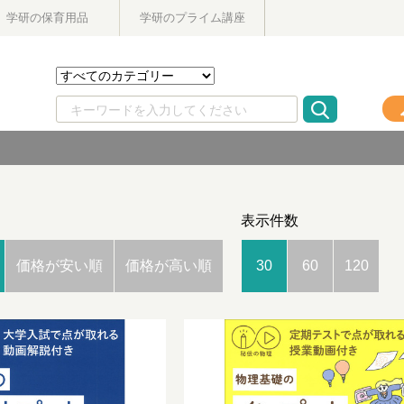
学研の保育用品
学研のプライム講座
表示件数
価格が安い順
価格が高い順
30
60
120