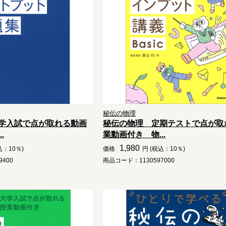
秘伝の物理
学入試で点が取れる動画
秘伝の物理 定期テストで点が取
.
業動画付き 物...
1,980
込：10％)
価格
円 (税込：10％)
400
商品コード：1130597000