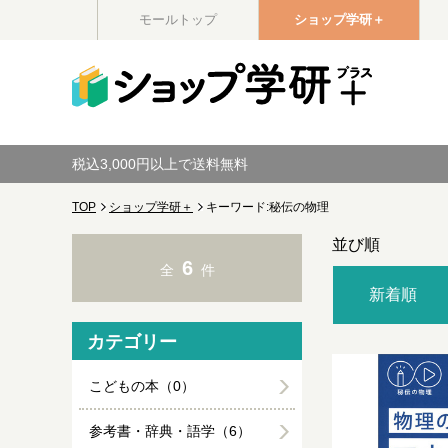
モールトップ
ショップ学研＋
税込3,000円以上で送料無料
TOP
ショップ学研＋
キーワード:秘伝の物理
並び順
6
全
件
新着順
カテゴリー
こどもの本（0）
参考書・辞典・語学（6）