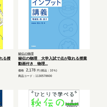
秘伝の物理
れる授
秘伝の物理 大学入試で点が取れる授業
動画付き 物理...
2,178
価格
円 (税込：10％)
商品コード：1130578600