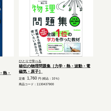
ひとりで学べる
秘伝の物理問題集［力学・熱・波動・電
磁気・原子］
・熱・
1,760
定価
円 (税込：10％)
商品コード：1130437900