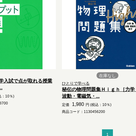
在庫なし
学入試で点が取れる授業
ひとりで学べる
.
秘伝の物理問題集Ｈｉｇｈ［力学
波動・電磁気・...
込：10％)
700
1,980
定価
円 (税込：10％)
商品コード：1130456200
1