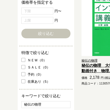
価格帯を指定する
円〜
円
特徴で絞り込む
ＮＥＷ（0）
秘伝の物理
秘伝の物理 大
ＳＡＬＥ（0）
動画付き 物理..
予約（0）
2,178
価格
円 (税
在庫あり（5）
商品コード：1130578
キーワードで絞り込む