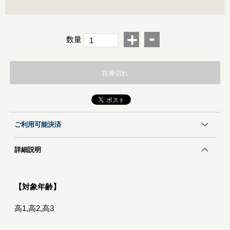
-
+
数量
在庫切れ
ご利用可能決済
詳細説明
【対象年齢】
高1,高2,高3