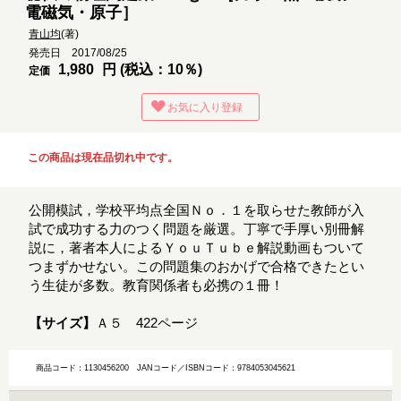
電磁気・原子］
青山均
(著)
発売日 2017/08/25
1,980
円 (税込：10％)
定価
お気に入り登録
この商品は現在品切れ中です。
公開模試，学校平均点全国Ｎｏ．１を取らせた教師が入
試で成功する力のつく問題を厳選。丁寧で手厚い別冊解
説に，著者本人によるＹｏｕＴｕｂｅ解説動画もついて
つまずかせない。この問題集のおかげで合格できたとい
う生徒が多数。教育関係者も必携の１冊！
【サイズ】
Ａ５ 422ページ
商品コード：1130456200
JANコード／ISBNコード：9784053045621