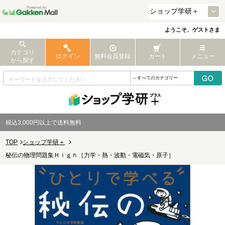
ようこそ、ゲストさま
カテゴリ
ログイン
無料会員登録
カート
メニュー
から探す
税込3,000円以上で送料無料
TOP
ショップ学研＋
秘伝の物理問題集Ｈｉｇｈ［力学・熱・波動・電磁気・原子］