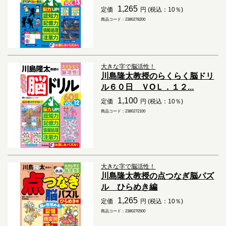
1,265
定価
円 (税込：10％)
商品コード：2380278200
大きな字で脳活性！
川島隆太教授のらくらく脳ドリ
ル６０日 ＶОＬ．１２...
1,100
定価
円 (税込：10％)
商品コード：2380272100
大きな字で脳活性！
川島隆太教授の点つなぎ脳パズ
ル ひらめき編
1,265
定価
円 (税込：10％)
商品コード：2380270500