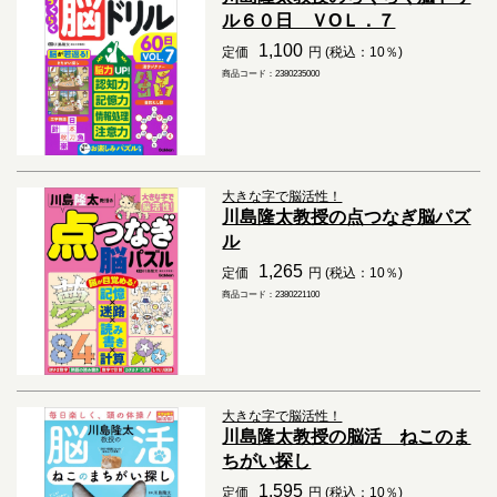
ル６０日 ＶОＬ．７
1,100
定価
円 (税込：10％)
商品コード：2380235000
大きな字で脳活性！
川島隆太教授の点つなぎ脳パズ
ル
1,265
定価
円 (税込：10％)
商品コード：2380221100
大きな字で脳活性！
川島隆太教授の脳活 ねこのま
ちがい探し
1,595
定価
円 (税込：10％)