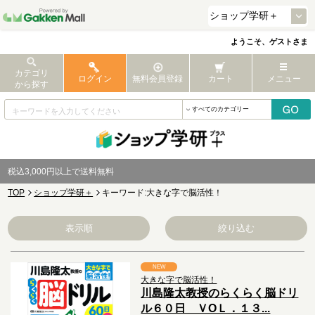
ようこそ、ゲストさま
カテゴリ
ログイン
無料会員登録
カート
メニュー
から探す
税込3,000円以上で送料無料
TOP
ショップ学研＋
キーワード:大きな字で脳活性！
表示順
絞り込む
NEW
大きな字で脳活性！
川島隆太教授のらくらく脳ドリ
ル６０日 ＶОＬ．１３...