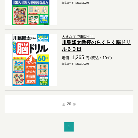
商品コード：2380183200
大きな字で脳活性！
川島隆太教授のらくらく脳ドリ
ル６０日
1,265
定価
円 (税込：10％)
商品コード：2380179000
20
全
件
1