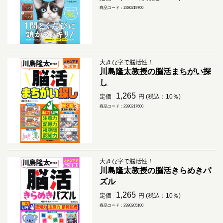
商品コード：2380219700
大きな字で脳活性！
川島隆太教授の脳活まちがい探
し
1,265
定価
円 (税込：10％)
商品コード：2380217600
大きな字で脳活性！
川島隆太教授の脳活きらめきパ
ズル
1,265
定価
円 (税込：10％)
商品コード：2380205100