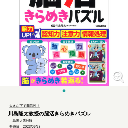
大きな字で脳活性！
川島隆太教授の脳活きらめきパズル
川島隆太
(監修)
発売日 2023/09/28