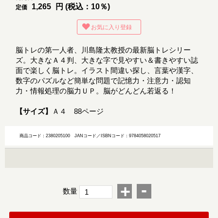
1,265
円 (税込：10％)
定価
お気に入り登録
脳トレの第一人者、川島隆太教授の最新脳トレシリー
ズ。大きなＡ４判、大きな字で見やすい＆書きやすい誌
面で楽しく脳トレ。イラスト間違い探し、言葉や漢字、
数字のパズルなど簡単な問題で記憶力・注意力・認知
力・情報処理の脳力ＵＰ。脳がどんどん若返る！
【サイズ】
Ａ４ 88ページ
商品コード：2380205100
JANコード／ISBNコード：9784058020517
-
+
数量