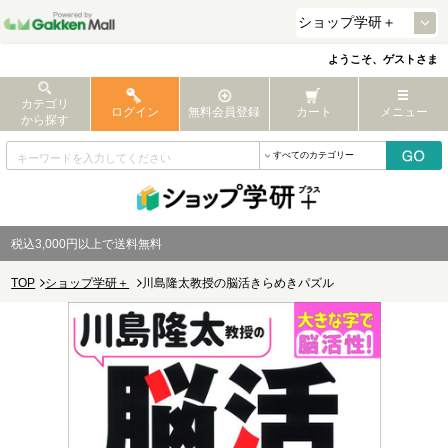
ようこそ、ゲストさま
カテゴリ
ログイン
無料会員登録
カート
メニュー
から探す
税込3,000円以上で送料無料
TOP
ショップ学研＋
川島隆太教授の脳活きらめきパズル