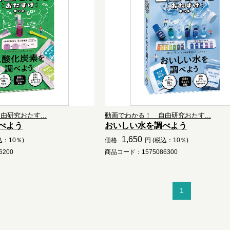
研究おたす...
動画でわかる！ 自由研究おたす...
べよう
おいしい水を調べよう
1,650
込：10％)
価格
円 (税込：10％)
200
商品コード：1575086300
1