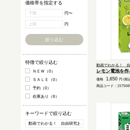
価格帯を指定する
円〜
円
特徴で絞り込む
動画でわかる！ 自由
レモン電池を作
ＮＥＷ（0）
1,650
ＳＡＬＥ（0）
価格
円 (税
商品コード：1575085
予約（0）
在庫あり（8）
キーワードで絞り込む