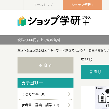
モールトップ
ショップ学研＋
税込3,000円以上で送料無料
TOP
ショップ学研＋
キーワード:動画でわかる！ 自由研究おた
並び順
8
全
件
新着順
カテゴリー
こどもの本（8）
参考書・辞典・語学（0）