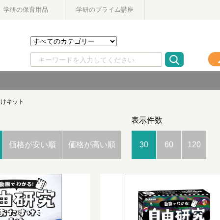
学研の保育用品
学研のプライム講座
すけキット
表示件数
価格が安い順
価格が高い順
30
60
120