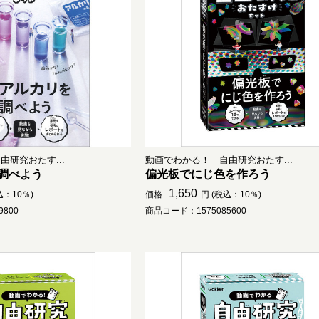
研究おたす...
動画でわかる！ 自由研究おたす...
調べよう
偏光板でにじ色を作ろう
1,650
込：10％)
価格
円 (税込：10％)
800
商品コード：1575085600