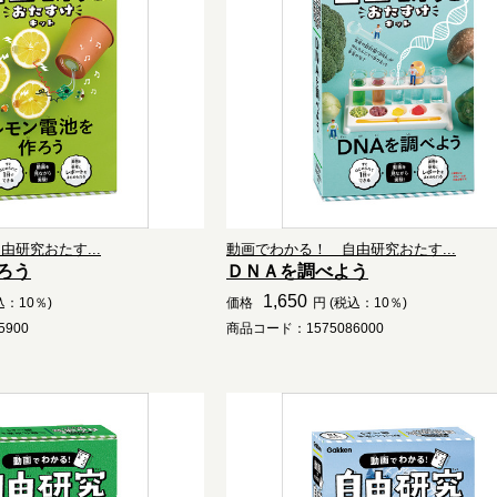
研究おたす...
動画でわかる！ 自由研究おたす...
ろう
ＤＮＡを調べよう
1,650
込：10％)
価格
円 (税込：10％)
900
商品コード：1575086000