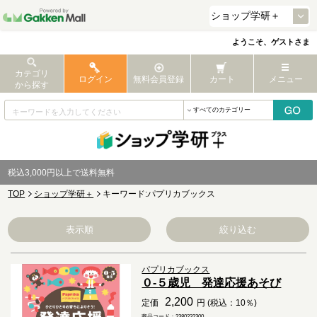
ようこそ、ゲストさま
カテゴリ
ログイン
無料会員登録
カート
メニュー
から探す
税込3,000円以上で送料無料
TOP
ショップ学研＋
キーワード:パプリカブックス
表示順
絞り込む
パプリカブックス
０-５歳児 発達応援あそび
2,200
定価
円 (税込：10％)
商品コード：2380232300