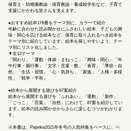
保育士・幼稚園教諭・保育教諭・養成校学生など、子育て
支援にかかわる皆さんを支えます。
●おすすめ絵本176冊をテーマ別に、カラーで紹介
年齢に合わせた読み聞かせにふさわしい絵本、子どもの興
味・関心を広げる絵本など、保育に取り入れるべき絵本を
テーマ別に紹介しています。絵本を探しやすいよう、テー
マ別にリスト化しました。
▼全12テーマ
「関わり」「運動・体操・まねっこ」「興味・関心」「年
中行事・園行事」「文字・言葉・数」「食育」「季節・自
然」「生活・習慣」「心・気持ち」「家族」「人権・多様
性」「戦争・平和」
●絵本から展開する遊びを87案紹介
絵本から展開する遊びを「ふれあい」「運動」「製作」
「ごっこ」「言葉」「自然」にわけて、87案を紹介してい
ます。絵本の読み聞かせからさらに楽しむコツがわかりま
す。
※本書は、Paprika2021年冬号の人気特集をベースに、ペ