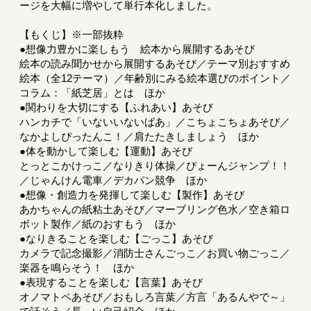
ージを大幅に増やして単行本化しました。
【もくじ】※一部抜粋
●想像力豊かに楽しもう 絵本から展開するあそび
絵本の読み聞かせから展開するあそび／テーマ別おすすめ
絵本（全12テーマ）／年齢別にみる絵本選びのポイント／
コラム：「紙芝居」とは ほか
●関わりを大切にする【ふれあい】あそび
ハンカチで「いないいないばあ」／こちょこちょあそび／
なかよしぴったんこ！／肩たたきしましょう ほか
●体を動かして楽しむ【運動】あそび
とっとこかけっこ／なりきり体操／ぴょーんジャンプ！！
／じゃんけん電車／デカパン競争 ほか
●想像・創造力を発揮して楽しむ【製作】あそび
あかちゃんの紙粘土あそび／マーブリング色水／空き箱ロ
ボット製作／紙のおすもう ほか
●なりきることを楽しむ【ごっこ】あそび
カメラで記念撮影／消防士さんごっこ／お買い物ごっこ／
楽器を鳴らそう！ ほか
●表現することを楽しむ【言葉】あそび
オノマトペあそび／おもしろ言葉／方言「あるんやで～」