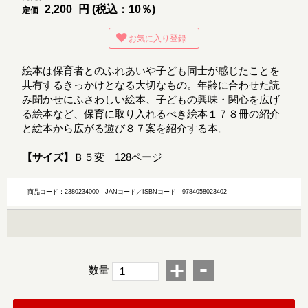
2,200
円 (税込：10％)
定価
お気に入り登録
絵本は保育者とのふれあいや子ども同士が感じたことを
共有するきっかけとなる大切なもの。年齢に合わせた読
み聞かせにふさわしい絵本、子どもの興味・関心を広げ
る絵本など、保育に取り入れるべき絵本１７８冊の紹介
と絵本から広がる遊び８７案を紹介する本。
【サイズ】
Ｂ５変 128ページ
商品コード：2380234000
JANコード／ISBNコード：9784058023402
-
+
数量