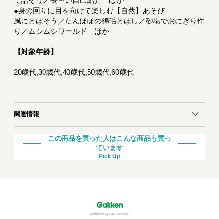
で話そう／長～い自己紹介 ほか
●身の回りに目を向けて楽しむ【自然】あそび
風にとばそう／たんぽぽの綿毛とばし／砂場でおにぎり作
り／ムシムシワールド ほか
【対象年齢】
20歳代,30歳代,40歳代,50歳代,60歳代
関連情報
この商品を買った人はこんな商品も買っ
ています
Pick Up
Powered by Gakken Mall