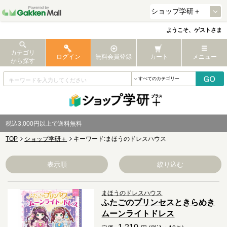
ようこそ、ゲストさま
カテゴリ
ログイン
無料会員登録
カート
メニュー
から探す
税込3,000円以上で送料無料
TOP
ショップ学研＋
キーワード:まほうのドレスハウス
表示順
絞り込む
まほうのドレスハウス
ふたごのプリンセスときらめき
ムーンライトドレス