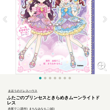
まほうのドレスハウス
ふたごのプリンセスときらめきムーンライトド
レス
赤尾でこ
(原作)
まちなみなもこ
(絵)