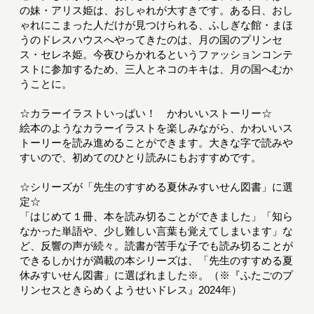
の妹・アリス姫は、おしゃれが大すきです。ある日、おし
ゃれにこまった人だけが見つけられる、ふしぎな館・まほ
うのドレスハウスへやってきたのは、月の国のプリンセ
ス・セレネ姫。今夜ひらかれるというファッションコンテ
ストに参加するため、三人とネコのキキは、月の国へむか
うことに。
☆カラーイラストいっぱい！ かわいいストーリー☆
絵本のようなカラーイラストを楽しみながら、かわいいス
トーリーを読み進めることができます。大きな字で読みや
すいので、初めてのひとり読みにもおすすめです。
☆シリーズが「先生のすすめる夏休みすいせん図書」に選
定☆
「はじめて１冊、本を読み切ることができました」「知ら
なかった単語や、少し難しい言葉も覚えてしまいます」な
ど、反響の声が続々。読書が苦手な子でも読み切ることが
できるしかけが満載の本シリーズは、「先生のすすめる夏
休みすいせん図書」に選ばれました※。（※『ふたごのプ
リンセスときらめくようせいドレス』2024年）