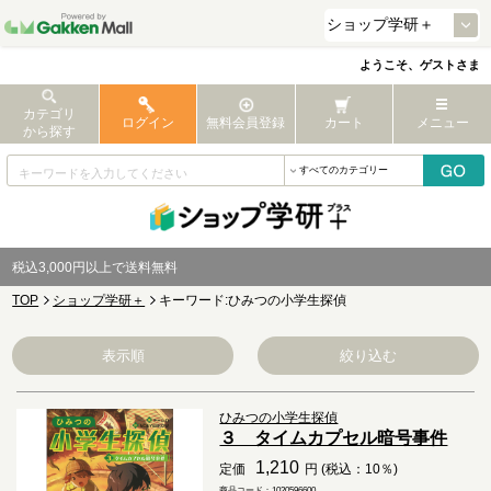
ようこそ、ゲストさま
カテゴリ
ログイン
無料会員登録
カート
メニュー
から探す
税込3,000円以上で送料無料
TOP
ショップ学研＋
キーワード:ひみつの小学生探偵
表示順
絞り込む
ひみつの小学生探偵
３ タイムカプセル暗号事件
1,210
定価
円 (税込：10％)
商品コード：1020596600