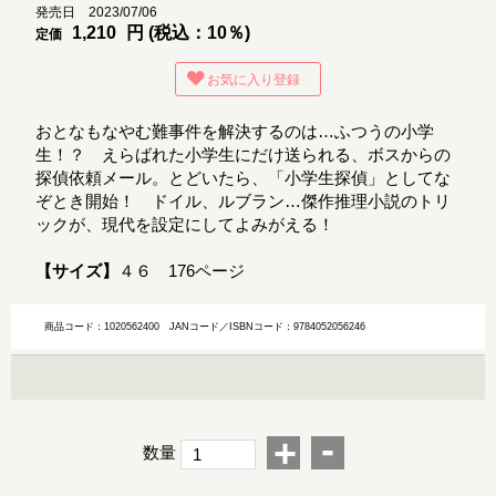
発売日 2023/07/06
1,210
円 (税込：10％)
定価
お気に入り登録
おとなもなやむ難事件を解決するのは…ふつうの小学
生！？ えらばれた小学生にだけ送られる、ボスからの
探偵依頼メール。とどいたら、「小学生探偵」としてな
ぞとき開始！ ドイル、ルブラン…傑作推理小説のトリ
ックが、現代を設定にしてよみがえる！
【サイズ】
４６ 176ページ
商品コード：1020562400
JANコード／ISBNコード：9784052056246
-
+
数量