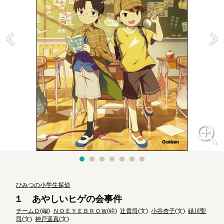
ひみつの小学生探偵
１ あやしいヒゲの会事件
チームＤ
(編)
ＮＯＥＹＥＢＲＯＷ
(絵)
辻貴司
(文)
小谷杏子
(文)
緑川聖
司
(文)
神戸遥真
(文)