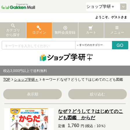
ようこそ、ゲストさま
カテゴリ
ログイン
無料会員登録
カート
メニュー
から探す
税込3,000円以上で送料無料
TOP
ショップ学研＋
キーワード:なぜ？どうして？はじめてのこども図鑑
表示順
絞り込む
なぜ？どうして？はじめてのこ
ども図鑑 からだ
1,760
定価
円 (税込：10％)