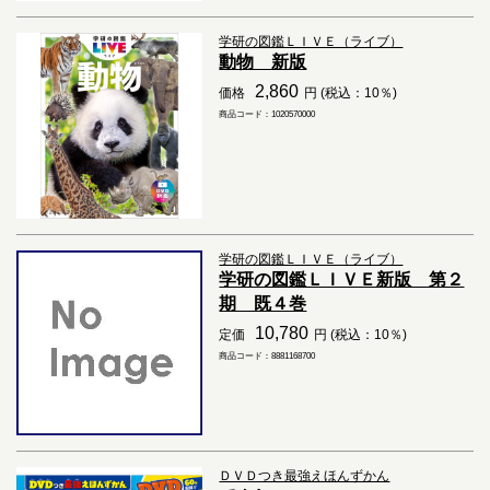
学研の図鑑ＬＩＶＥ（ライブ）
動物 新版
2,860
価格
円 (税込：10％)
商品コード：1020570000
学研の図鑑ＬＩＶＥ（ライブ）
学研の図鑑ＬＩＶＥ新版 第２
期 既４巻
10,780
定価
円 (税込：10％)
商品コード：8881168700
ＤＶＤつき最強えほんずかん