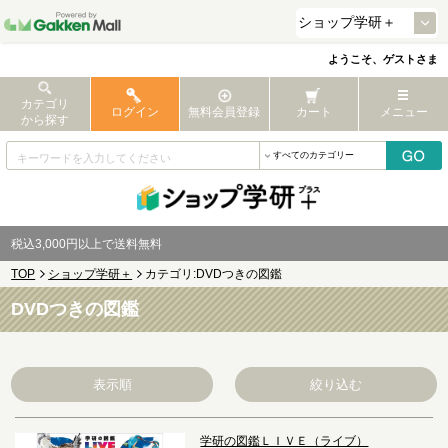
ようこそ、ゲストさま
カテゴリ
ログイン
無料会員登録
カート
メニュー
から探す
税込3,000円以上で送料無料
TOP
ショップ学研＋
カテゴリ:DVDつきの図鑑
DVDつきの図鑑
表示順
絞り込む
学研の図鑑ＬＩＶＥ（ライブ）