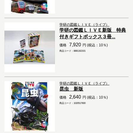
学研の図鑑ＬＩＶＥ（ライブ）
学研の図鑑ＬＩＶＥ新版 特典
付きギフトボックス３冊...
7,920
価格
円 (税込：10％)
商品コード：8881162101
学研の図鑑ＬＩＶＥ（ライブ）
昆虫 新版
2,640
価格
円 (税込：10％)
商品コード：1020517600