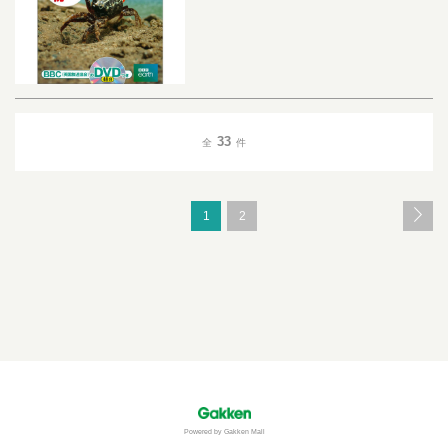
33
全
件
1
2
Powered by Gakken Mall