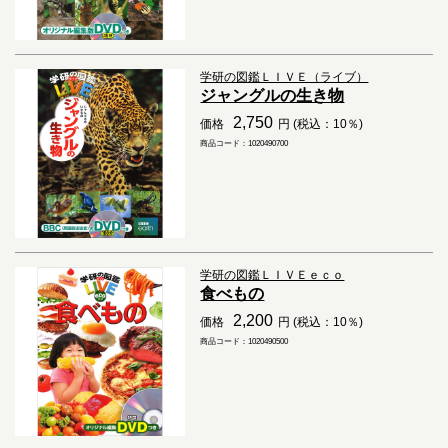
学研の図鑑ＬＩＶＥ（ライブ）
ジャングルの生き物
2,750
価格
円 (税込：10％)
商品コード：1020490700
学研の図鑑ＬＩＶＥｅｃｏ
食べもの
2,200
価格
円 (税込：10％)
商品コード：1020490500