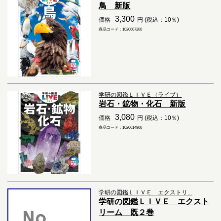
鳥 新版
3,300
価格
円 (税込：10％)
商品コード：1020607200
学研の図鑑ＬＩＶＥ（ライブ）
岩石・鉱物・化石 新版
3,080
価格
円 (税込：10％)
商品コード：1020614900
学研の図鑑ＬＩＶＥ エクストリ...
学研の図鑑ＬＩＶＥ エクスト
リーム 既２巻