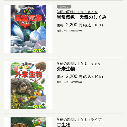
在庫なし
学研の図鑑ＬＩＶＥｅｃｏ
異常気象 天気のしくみ
2,200
価格
円 (税込：10％)
商品コード：1020479400
学研の図鑑ＬＩＶＥ ｅｃｏ
外来生物
2,200
価格
円 (税込：10％)
商品コード：1020483000
学研の図鑑ＬＩＶＥ（ライブ）
古生物