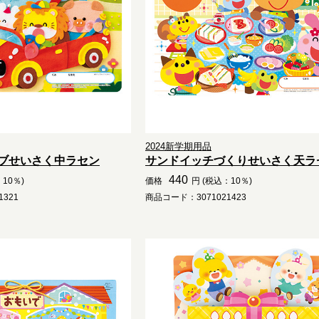
2024新学期用品
ブせいさく中ラセン
サンドイッチづくりせいさく天ラ
440
10％)
価格
円 (税込：10％)
321
商品コード：3071021423