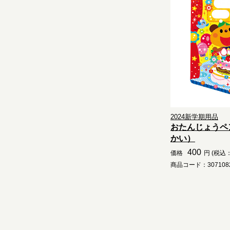
2024新学期用品
おたんじょうペ
かい）
400
価格
円 (税込：
商品コード：3071082