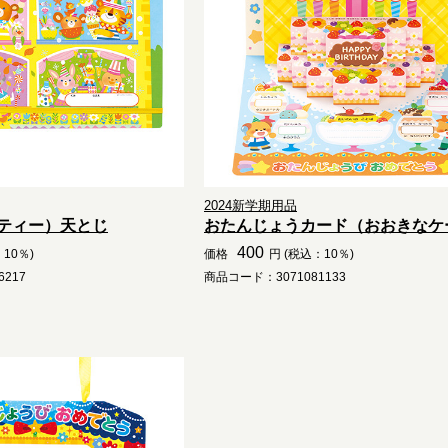
2024新学期用品
ティー）天とじ
おたんじょうカード（おおきなケ
400
10％)
価格
円 (税込：10％)
217
商品コード：3071081133