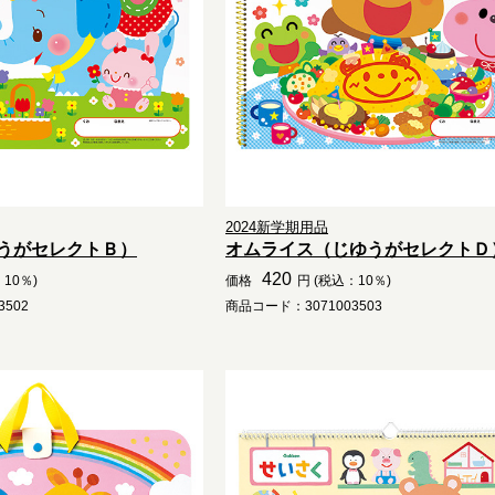
2024新学期用品
うがセレクトＢ）
オムライス（じゆうがセレクトＤ
420
10％)
価格
円 (税込：10％)
502
商品コード：3071003503