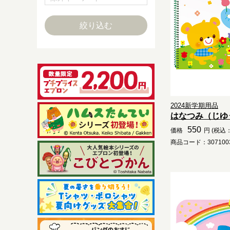
2024新学期用品
はなつみ（じゆ
550
価格
円 (税込：
商品コード：3071003