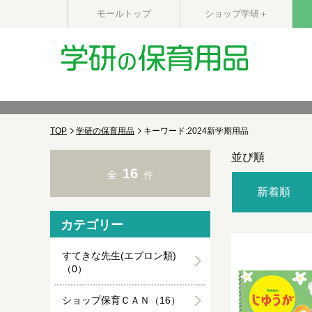
モールトップ
ショップ学研＋
TOP
学研の保育用品
キーワード:2024新学期用品
並び順
16
全
件
新着順
カテゴリー
すてきな先生(エプロン類)
（0）
ショップ保育ＣＡＮ（16）