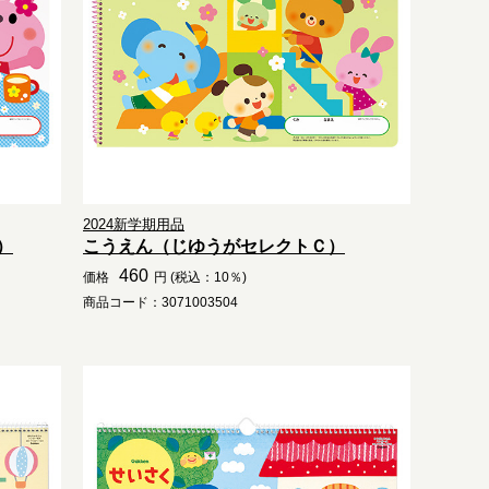
2024新学期用品
）
こうえん（じゆうがセレクトＣ）
460
価格
円 (税込：10％)
商品コード：3071003504