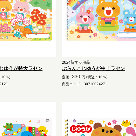
2024新学期用品
じゆうが特大ラセン
ぶらんこじゆうが中上ラセン
330
10％)
定価
円 (税込：10％)
121
商品コード：3071002427