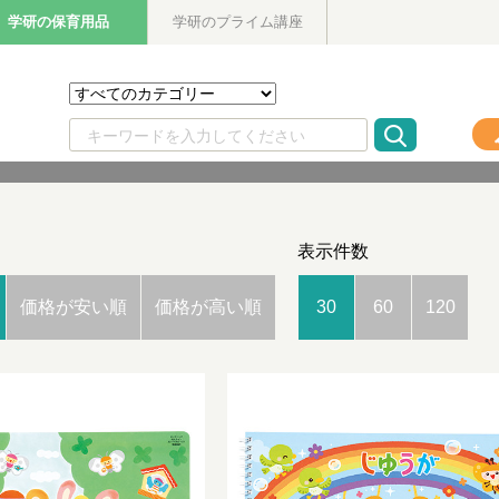
学研の保育用品
学研のプライム講座
表示件数
価格が安い順
価格が高い順
30
60
120