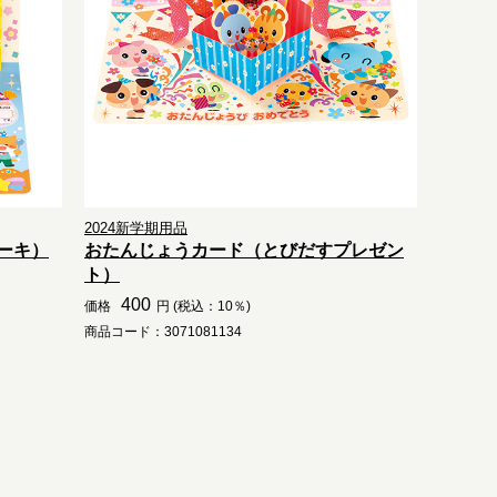
2024新学期用品
ーキ）
おたんじょうカード（とびだすプレゼン
ト）
400
価格
円 (税込：10％)
商品コード：3071081134