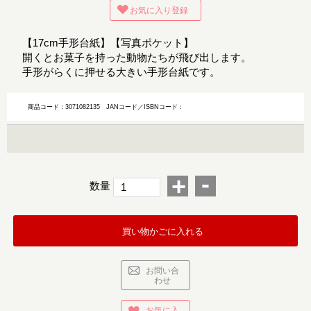
お気に入り登録
【17cm手形台紙】【写真ポケット】
開くとお菓子を持った動物たちが飛び出します。
手形がらくに押せる大きい手形台紙です。
商品コード：3071082135
JANコード／ISBNコード：
-
+
数量
買い物かごに入れる
お問い合
わせ
お気に入