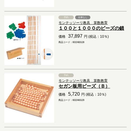
予約
在庫なし
モンテッソーリ教具 算数教育
１００と１０００のビーズの鎖
37,897
価格
円 (税込：10％)
商品コード：6022483128
予約
モンテッソーリ教具 算数教育
セガン板用ビーズ（Ｂ）
5,720
価格
円 (税込：10％)
商品コード：6022483129