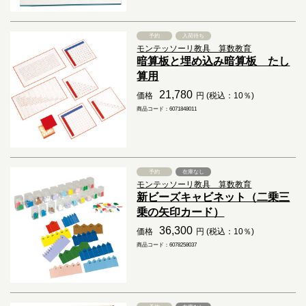
予約
入荷待ち
モンテッソーリ教具 算数教育
暗算板と埋め込み暗算板 たし
算用
21,780
価格
円 (税込：10％)
商品コード：6071848011
予約
在庫なし
モンテッソーリ教具 算数教育
新ビーズキャビネット（二乗三
乗の矢印カード）
36,300
価格
円 (税込：10％)
商品コード：6078258037