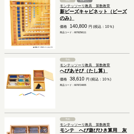
予約
在庫なし
モンテッソーリ教具 算数教育
新ビーズキャビネット（ビーズ
のみ）
140,800
価格
円 (税込：10％)
商品コード：6078258111
予約
モンテッソーリ教具 算数教育
へびあそび（たし算）
38,610
価格
円 (税込：10％)
商品コード：6078724005
予約
モンテッソーリ教具 算数教育
モンテ へび遊びひき算用 灰