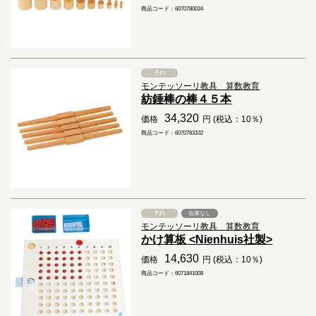
商品コード：6070780024
予約
モンテッソーリ教具 算数教育
紡錘棒の棒４５本
34,320
価格
円 (税込：10％)
商品コード：6070783102
予約
在庫なし
モンテッソーリ教具 算数教育
かけ算板 <Nienhuis社製>
14,630
価格
円 (税込：10％)
商品コード：6071841008