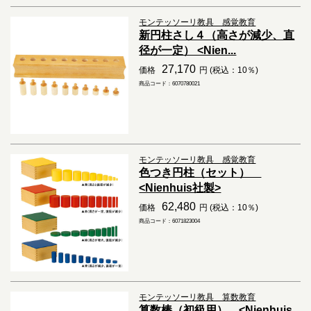
モンテッソーリ教具 感覚教育
新円柱さし４（高さが減少、直
径が一定） <Nien...
27,170
価格
円 (税込：10％)
商品コード：6070780021
モンテッソーリ教具 感覚教育
色つき円柱（セット）
<Nienhuis社製>
62,480
価格
円 (税込：10％)
商品コード：6071823004
モンテッソーリ教具 算数教育
算数棒（初級用） <Nienhuis