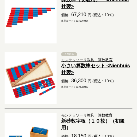
社製>
67,210
価格
円 (税込：10％)
商品コード：6071844004
入荷待ち
モンテッソーリ教具 算数教育
小さい算数棒セット <Nienhuis
社製>
36,300
価格
円 (税込：10％)
商品コード：6070050020
モンテッソーリ教具 算数教育
新砂数字板（１０枚）（初級
用）
18,150
価格
円 (税込：10％)