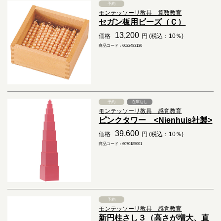
予約
モンテッソーリ教具 算数教育
セガン板用ビーズ（Ｃ）
13,200
価格
円 (税込：10％)
商品コード：6022483130
予約
在庫なし
モンテッソーリ教具 感覚教育
ピンクタワー <Nienhuis社製>
39,600
価格
円 (税込：10％)
商品コード：6070185001
予約
モンテッソーリ教具 感覚教育
新円柱さし３（高さが増大、直