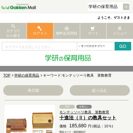
ようこそ、ゲストさま
カテゴリ
ログイン
無料会員登録
カート
メニュー
から探す
TOP
学研の保育用品
キーワード:モンテッソーリ教具 算数教育
表示順
絞り込む
予約
在庫なし
モンテッソーリ教具 算数教育
十進法（Ⅱ）の教具セット
185,680
価格
円 (税込：10％)
商品コード：6022483117