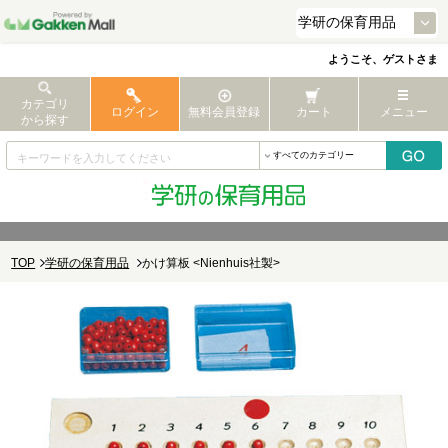
ようこそ、ゲストさま
カテゴリ
ログイン
無料会員登録
カート
メニュー
から探す
TOP
学研の保育用品
かけ算板 <Nienhuis社製>