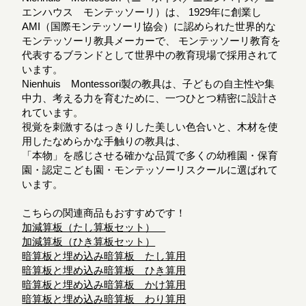
エンハウス モンテッソーリ）は、 1929年に創業し
AMI（国際モンテッソーリ協会）に認められた世界的な
モンテッソーリ教具メーカーで、 モンテッソーリ教育を
代表するブランドとして世界中の教育現場で採用されて
います。
Nienhuis Montessori製の教具は、子どもの自主性や集
中力、考える力を育むために、一つひとつ精密に設計さ
れています。
視覚を刺激するはっきりした美しい色合いと、木材を使
用したなめらかな手触りの教具は、
「本物」を感じさせる確かな品質で多くの幼稚園・保育
園・認定こども園・モンテッソーリスクールに選ばれて
います。
こちらの関連商品もおすすめです！
加減算板（たし算板セット）
加減算板（ひき算板セット）
暗算板と埋め込み暗算板 たし算用
暗算板と埋め込み暗算板 ひき算用
暗算板と埋め込み暗算板 かけ算用
暗算板と埋め込み暗算板 わり算用