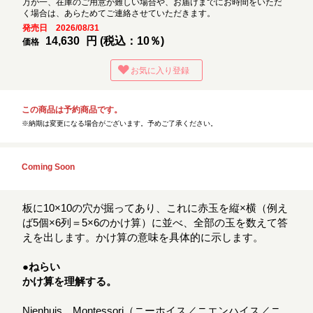
万が一、在庫のご用意が難しい場合や、お届けまでにお時間をいただ
く場合は、あらためてご連絡させていただきます。
発売日 2026/08/31
14,630
円 (税込：10％)
価格
お気に入り登録
この商品は予約商品です。
※納期は変更になる場合がございます。予めご了承ください。
Coming Soon
板に10×10の穴が掘ってあり、これに赤玉を縦×横（例え
ば5個×6列＝5×6のかけ算）に並べ、全部の玉を数えて答
えを出します。かけ算の意味を具体的に示します。
●ねらい
かけ算を理解する。
Nienhuis Montessori（ニーホイス／ニエンハイス／ニ