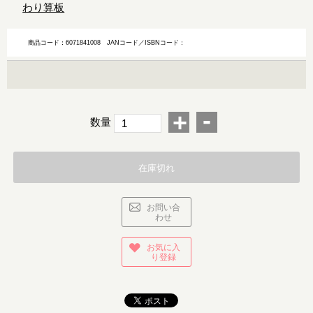
わり算板
商品コード：6071841008
JANコード／ISBNコード：
-
+
数量
在庫切れ
お問い合
わせ
お気に入
り登録