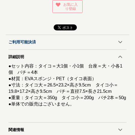
お気に入
り登録
ご利用可能決済
詳細説明
●セット内容：タイコ＝大1個・小1個 台座＝大・小各1
個 バチ＝4本
●材質：EVAスポンジ・PET（タイコ表面）
●寸法：タイコ大＝26.5×23.2×高さ9.5cm タイコ小＝
19.8×17.2×高さ9.5cm バチ＝直径7.5×長さ21.5cm
●重量：タイコ大＝350g タイコ小＝200g バチ2本＝50g
●単体での販売はございません。
関連情報