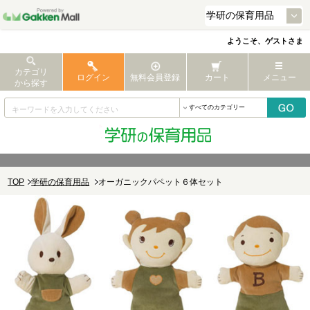
ようこそ、ゲストさま
カテゴリ
ログイン
無料会員登録
カート
メニュー
から探す
TOP
学研の保育用品
オーガニックパペット６体セット