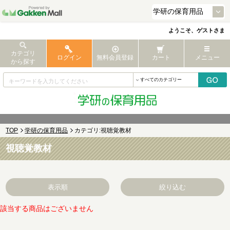
ようこそ、ゲストさま
カテゴリ
ログイン
無料会員登録
カート
メニュー
から探す
TOP
学研の保育用品
カテゴリ:視聴覚教材
視聴覚教材
表示順
絞り込む
該当する商品はございません