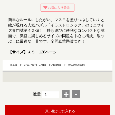
お気に入り登録
簡単なルールにしたがい、マス目を塗りつぶしていくと
絵が現れる人気パズル「イラストロジック」のミニサイ
ズ専門誌第４２弾！ 持ち運びに便利なコンパクトな誌
面で、気軽に楽しめるサイズの問題を中心に構成。暇つ
ぶしに最適な一冊です。全問豪華懸賞つき！
【サイズ】
Ａ５ 126ページ
商品コード：3709776076
JANコード／ISBNコード：4912097760766
-
+
数量
買い物かごに入れる