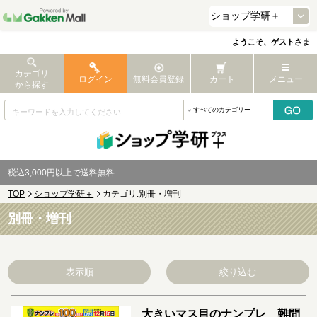
ようこそ、ゲストさま
カテゴリ
ログイン
無料会員登録
カート
メニュー
から探す
税込3,000円以上で送料無料
TOP
ショップ学研＋
カテゴリ:別冊・増刊
別冊・増刊
表示順
絞り込む
大きいマス目のナンプレ 難問