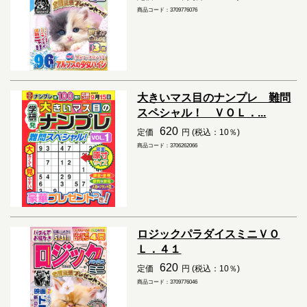
商品コード：3709776076
大きいマス目のナンプレ 難問
スペシャル！ ＶＯＬ．...
620
定価
円 (税込：10％)
商品コード：3706262066
ロジックパラダイスミニＶＯ
Ｌ．４１
620
定価
円 (税込：10％)
商品コード：3709776046