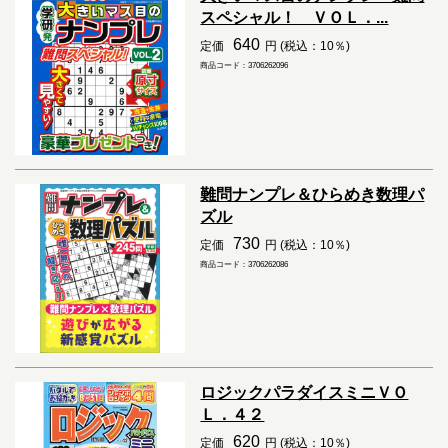
スペシャル！ ＶＯＬ．...
640
定価
円 (税込：10％)
商品コード：3706262096
難問ナンプレ＆ひらめき数理パ
ズル
730
定価
円 (税込：10％)
商品コード：3706262086
ロジックパラダイスミニＶＯ
Ｌ．４２
620
定価
円 (税込：10％)