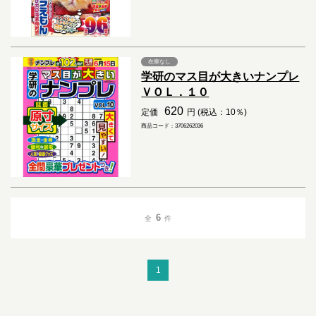
在庫なし
学研のマス目が大きいナンプレ
ＶＯＬ．１０
620
定価
円 (税込：10％)
商品コード：3706262036
6
全
件
1