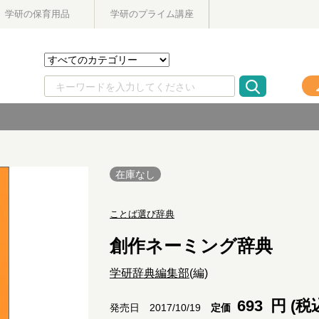
学研の保育用品
学研のプライム講座
在庫なし
ことば選び辞典
創作ネーミング辞典
学研辞典編集部
(編)
693
円 (税
定価
発売日 2017/10/19