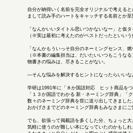
自分が納得いく名前を完全オリジナルで考えると
まして読み手のハートをキャッチする名前とか至
「なんかいいタイトル思いつかないなー」と仮タ
（※実は最初に考えたのがベストだったといいう
「なんかもういっそ自分のネーミングセンス、燃
（※本書の編集担当は、だいたいいつもこうなる
物書きの悩みは、尽きることがない。
―そんな悩みを解決するヒントになったらいいな
学研は1991年に「８か国語対応 ヒット商品を
「１３か国語でわかる 新・ネーミング辞典」「
数々のネーミング辞典を世に送り出してきました
おかげさまでどのネーミング辞典もみなさまにご
でも、欲張って掲載語を多くした分、ちょっと大
気軽に使うのが難しい本になっていたのかもしれ