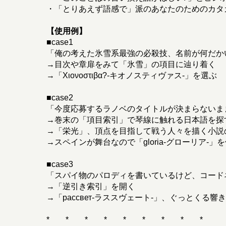
・「とりあえず語感で」派のあなたのためのカタ
【使用例】
■case1
「俺の考えた氷雪系最強の必殺技、名前が何だか
→目次や章扉をみて「氷雪」の項目に辿り着く
→「Χιονοστιβα?-キオノスティヴァス-」を選ぶ
■case2
「今度応募するラノベのタイトルが決まらないま
→巻末の「項目索引」で琴線に触れる日本語を探
→「栄光」、頂点を目指して戦う人々を描く小説
→スペインが舞台なので「gloria-グローリア-」を
■case3
「スパイ物のパロディを書いているけど、コード
→「逆引き索引」を開く
→「рассвет-ラススヴェート-」、ぐっとく
* * * * * * * * *