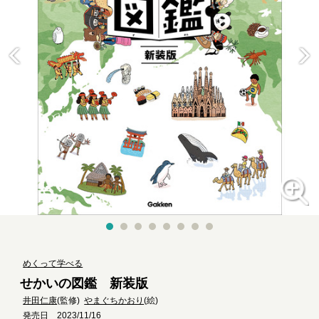
めくって学べる
せかいの図鑑 新装版
井田仁康
(監修)
やまぐちかおり
(絵)
発売日 2023/11/16