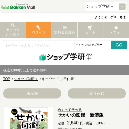
ようこそ、ゲストさま
カテゴリ
ログイン
無料会員登録
カート
メニュー
から探す
税込3,000円以上で送料無料
TOP
ショップ学研＋
キーワード:井田仁康
表示順
絞り込む
めくって学べる
せかいの図鑑 新装版
2,640
定価
円 (税込：10％)
商品コード：1020579600