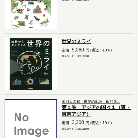
世界のミライ
5,060
定価
円 (税込：10％)
商品コード：1450132000
国別大図解 世界の地理 改訂版...
第１巻 アジアの国々１（東・
東南アジア）
3,300
定価
円 (税込：10％)
商品コード：1450125600