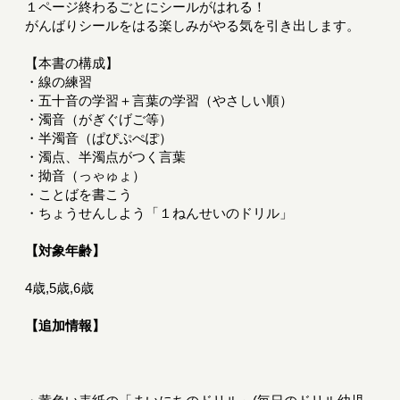
１ページ終わるごとにシールがはれる！
がんばりシールをはる楽しみがやる気を引き出します。
【本書の構成】
・線の練習
・五十音の学習＋言葉の学習（やさしい順）
・濁音（がぎぐげご等）
・半濁音（ぱぴぷぺぽ）
・濁点、半濁点がつく言葉
・拗音（っゃゅょ）
・ことばを書こう
・ちょうせんしよう「１ねんせいのドリル」
【対象年齢】
4歳,5歳,6歳
【追加情報】