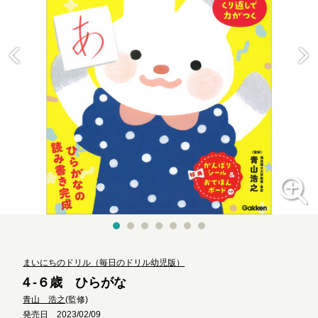
まいにちのドリル（毎日のドリル幼児版）
４-６歳 ひらがな
青山 浩之
(監修)
発売日 2023/02/09