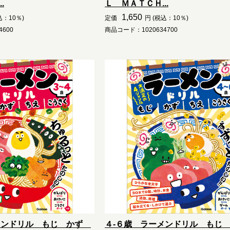
.
Ｌ ＭＡＴＣＨ...
1,650
込：10％)
定価
円 (税込：10％)
600
商品コード：1020634700
メンドリル もじ かず
４-６歳 ラーメンドリル も