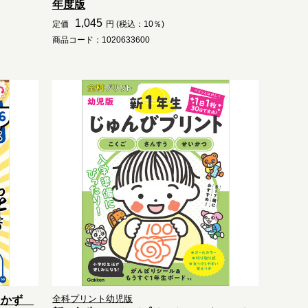
年度版
1,045
定価
円 (税込：10％)
商品コード：1020633600
全科プリント幼児版
じ かず