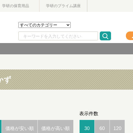
学研の保育用品
学研のプライム講座
かず
表示件数
価格が安い順
価格が高い順
30
60
120