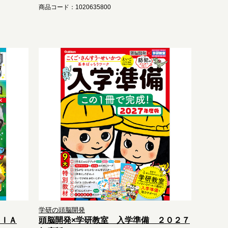
商品コード：1020635800
学研の頭脳開発
ＣＩＡ
頭脳開発×学研教室 入学準備 ２０２７