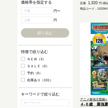
価格帯を指定する
1,320
定価
円 (税
商品コード：1020641
円〜
円
特徴で絞り込む
ＮＥＷ（3）
ＳＡＬＥ（0）
予約（0）
在庫あり（101）
キーワードで絞り込む
アニメ最強王図鑑×ド
４-６歳 最強