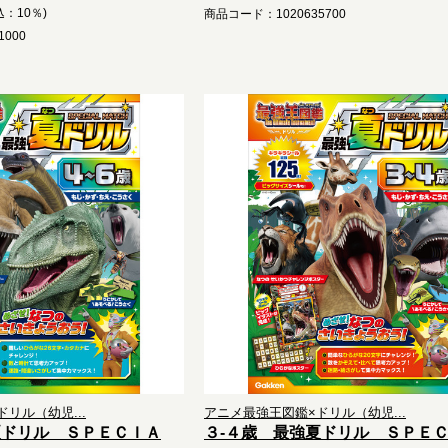
込：10％)
商品コード：1020635700
000
リル（幼児...
アニメ最強王図鑑×ドリル（幼児...
夏ドリル ＳＰＥＣＩＡ
３-４歳 最強夏ドリル ＳＰＥ