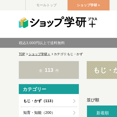
モールトップ
ショップ学研＋
税込3,000円以上で送料無料
TOP
ショップ学研＋
カテゴリ:もじ・かず
もじ・
113
全
件
カテゴリー
並び順
もじ・かず（113）
知育・知能（200）
新着順