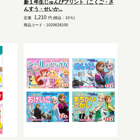
新１年生じゅんびプリント（こくご・さ
んすう・せいか...
1,210
定価
円 (税込：10％)
商品コード：1020628100