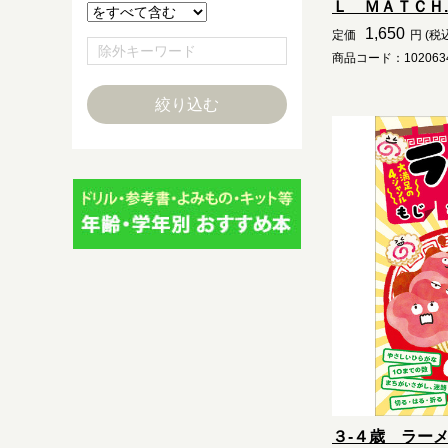
Ｌ ＭＡＴＣＨ..
1,650
定価
円 (税
商品コード：1020634
３-４歳 ラー