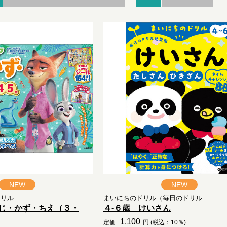
NEW
NEW
ドリル
まいにちのドリル（毎日のドリル...
じ・かず・ちえ（３・
４-６歳 けいさん
1,100
定価
円 (税込：10％)