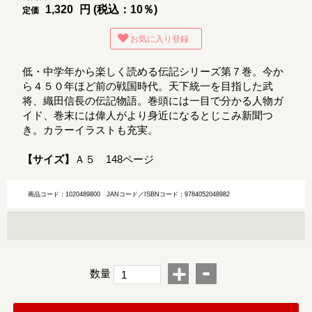
1,320
円 (税込：10％)
定価
お気に入り登録
低・中学年から楽しく読める伝記シリーズ第７巻。今か
ら４５０年ほど前の戦国時代。天下統一を目指した武
将、織田信長の伝記物語。巻頭には一目で分かる人物ガ
イド、巻末には偉人がより身近になるとじこみ新聞つ
き。カラーイラストも充実。
【サイズ】
Ａ５ 148ページ
商品コード：1020489800
JANコード／ISBNコード：9784052048982
-
+
数量