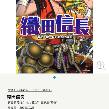
やさしく読める ビジュアル伝記
織田信長
芝田勝茂
(文)
ホマ蔵
(絵)
田代脩
(監修)
発売日 2018/10/25