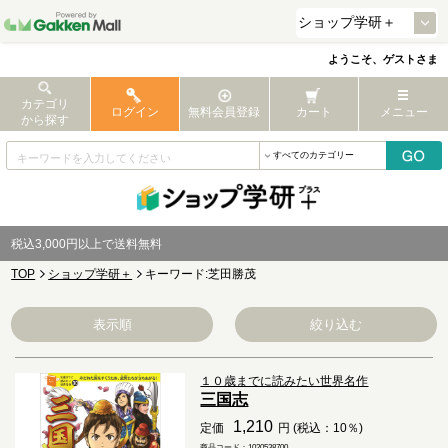
ようこそ、ゲストさま
カテゴリ
ログイン
無料会員登録
カート
メニュー
から探す
税込3,000円以上で送料無料
TOP
ショップ学研＋
キーワード:芝田勝茂
表示順
絞り込む
１０歳までに読みたい世界名作
三国志
1,210
定価
円 (税込：10％)
商品コード：1020538700