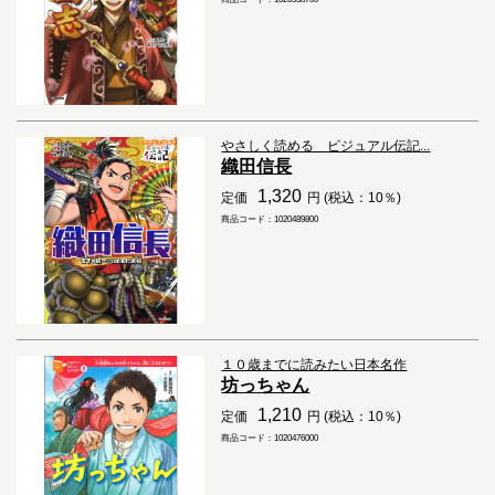
やさしく読める ビジュアル伝記...
織田信長
1,320
定価
円 (税込：10％)
商品コード：1020489800
１０歳までに読みたい日本名作
坊っちゃん
1,210
定価
円 (税込：10％)
商品コード：1020476000