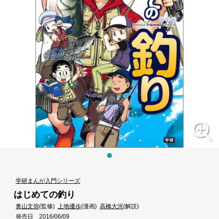
学研まんが入門シリーズ
はじめての釣り
奥山文弥
(監修)
上地優歩
(漫画)
高橋大河
(解説)
発売日 2016/06/09