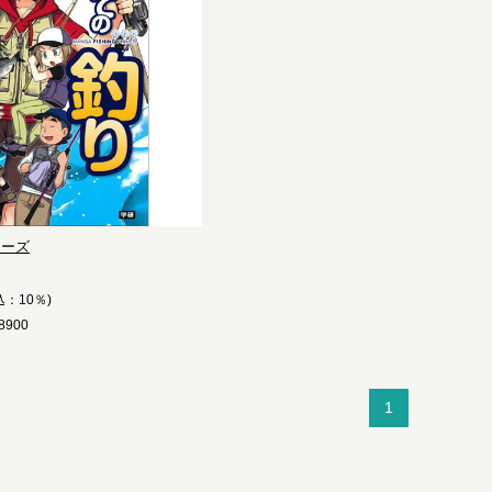
リーズ
込：10％)
900
1