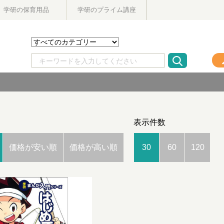
学研の保育用品
学研のプライム講座
表示件数
価格が安い順
価格が高い順
30
60
120