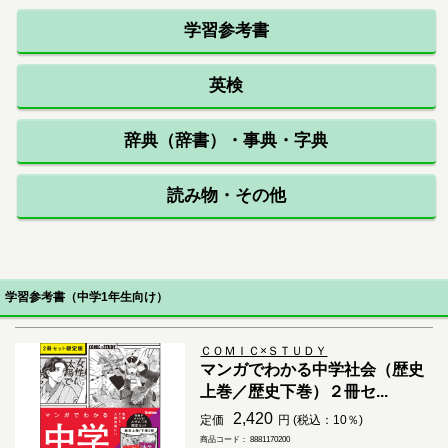
学習参考書
英検
辞典（辞書）・事典・字典
読み物・その他
学習参考書（中学1年生向け）
ＣＯＭＩＣ×ＳＴＵＤＹ
マンガでわかる中学社会（歴史
上巻／歴史下巻）２冊セ...
2,420
定価
円 (税込：10％)
商品コード： 8881170200