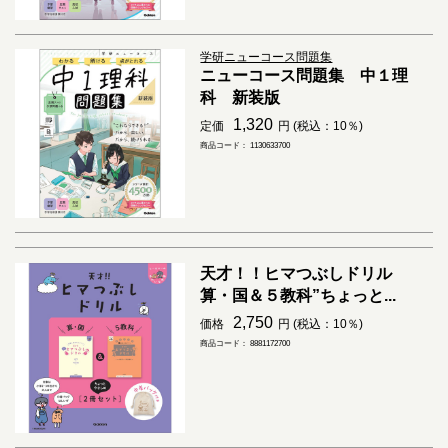
学研ニューコース問題集
ニューコース問題集 中１理
科 新装版
1,320
定価
円 (税込：10％)
商品コード： 1130633700
天才！！ヒマつぶしドリル
算・国＆５教科”ちょっと...
2,750
価格
円 (税込：10％)
商品コード： 8881172700