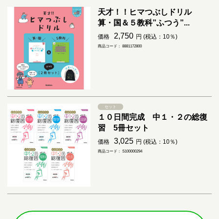
天才！！ヒマつぶしドリル
算・国＆５教科”ふつう”...
2,750
価格
円 (税込：10％)
商品コード： 8881172800
セット
１０日間完成 中１・２の総復
習 5冊セット
3,025
価格
円 (税込：10％)
商品コード： S100000294