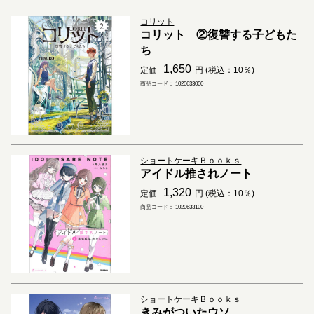
コリット
コリット ②復讐する子どもた
ち
1,650
定価
円 (税込：10％)
商品コード： 1020633000
ショートケーキＢｏｏｋｓ
アイドル推されノート
1,320
定価
円 (税込：10％)
商品コード： 1020633100
ショートケーキＢｏｏｋｓ
きみがついたウソ