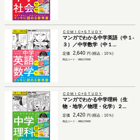
ＣＯＭＩＣ×ＳＴＵＤＹ
マンガでわかる中学英語（中１-
３）／中学数学（中１...
2,640
定価
円 (税込：10％)
商品コード： 8881170300
ＣＯＭＩＣ×ＳＴＵＤＹ
マンガでわかる中学理科（生
物・地学／物理・化学）２...
2,420
定価
円 (税込：10％)
商品コード： 8881170400