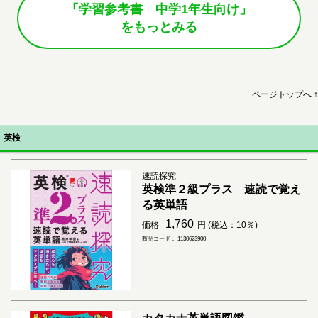
「学習参考書 中学1年生向け」
をもっとみる
ページトップへ ↑
英検
速読探究
英検準２級プラス 速読で覚え
る英単語
1,760
価格
円 (税込：10％)
商品コード： 1130623900