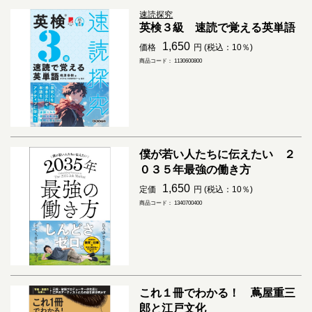
速読探究
英検３級 速読で覚える英単語
1,650
価格
円 (税込：10％)
商品コード： 1130600800
僕が若い人たちに伝えたい ２
０３５年最強の働き方
1,650
定価
円 (税込：10％)
商品コード： 1340700400
これ１冊でわかる！ 蔦屋重三
郎と江戸文化