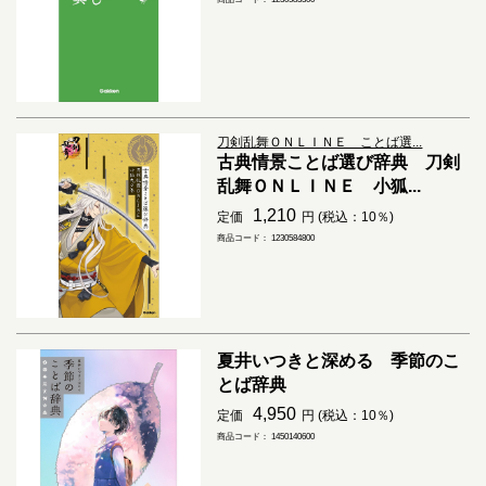
刀剣乱舞ＯＮＬＩＮＥ ことば選...
古典情景ことば選び辞典 刀剣
乱舞ＯＮＬＩＮＥ 小狐...
1,210
定価
円 (税込：10％)
商品コード： 1230584800
夏井いつきと深める 季節のこ
とば辞典
4,950
定価
円 (税込：10％)
商品コード： 1450140600