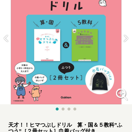
天才！！ヒマつぶしドリル 算・国＆５教科”ふ
つう”［２冊セット］巾着バッグ付き