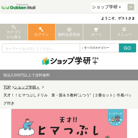
ようこそ、ゲストさま
カテゴリ
ログイン
無料会員登録
カート
メニュー
から探す
税込3,000円以上で送料無料
TOP
ショップ学研＋
天才！！ヒマつぶしドリル 算・国＆５教科”ふつう”［２冊セット］巾着バッ
グ付き