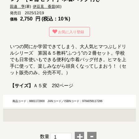
田邉 亨
(著)
伊豆見 香苗
(絵)
発売日 2025/12/19
2,750
円 (税込：10％)
価格
お気に入り登録
いつの間にか学習できてしまう、大人気ヒマつぶしドリ
ルシリーズ 算国＆５教科”ふつう”の２冊セット。学校
でも日常使いもできる便利な巾着バッグ付き。ヒマを上
手に使って、楽しみながら頭良くなってしまおう！（セ
ット販売のみ、分売不可。）
【サイズ】
Ａ５変 292ページ
商品コード：8881172800
JANコード／ISBNコード：9784058117286
-
+
数量