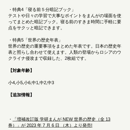
・特典4「寝る前５分暗記ブック」
テストや日々の学習で大事なポイントをまんがの場面を使
ってまとめた暗記ブック。寝る前のすきま時間に手軽に要
点をサクッと暗記できます。
・特典5「世界の歴史年表」
世界の歴史の重要事項をまとめた年表です。日本の歴史年
表と照らし合わせて使えます。人類の登場からロシアのウ
クライナ侵攻まで収録した、2枚組です。
【対象年齢】
小4,小5,小6,中1,中2,中3
【追加情報】
・
「増補改訂版 学研まんが NEW 世界の歴史（全 13
巻）」が 2023 年 7 月 6 日 （木）より発売!