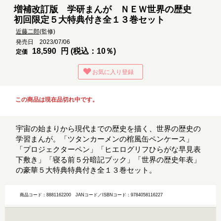
増補改訂版 学研まんが ＮＥＷ世界の歴史
初回限定５大特典付き全１３巻セット
近藤二郎
(監修)
発売日 2023/07/06
18,590
円 (税込：10％)
定価
お気に入り登録
この商品は現在品切れ中です。
宇宙の始まりから現代までの歴史を描く、世界の歴史の
学習まんが。「ツタンカーメンの棺風缶ペンケース」
「プロジェクターペン」「ヒエログリフひらがな早見表
下敷き」「寝る前５分暗記ブック」「世界の歴史年表」
の豪華５大特典特典付き全１３巻セット。
商品コード：8881162200
JANコード／ISBNコード：9784058116227