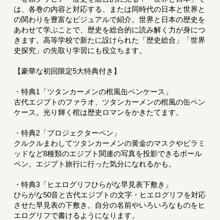
は、各巻の内容と対応する、または同時代の日本と世界と
の関わりを豊富なビジュアルで紹介。世界と日本の歴史を
あわせて学ぶことで、歴史を総合的に読み解く力が身につ
きます。高等学校で新たに設けられた「歴史総合」「世界
史探究」の先取り学習にも役立ちます。
【豪華な初回限定5大特典付き】
・特典1「ツタンカーメンの棺風缶ペンケース」
古代エジプトのファラオ、ツタンカーメンの棺風の缶ペン
ケース。光り輝く棺は歴史ロマンをかきたてます。
・特典2「プロジェクターペン」
クルクルまわしてツタンカーメンの黄金のマスクやピラミ
ッドなど8種類のエジプト関連の写真を投影できるボール
ペン。エジプト旅行に行った気分になれるかも。
・特典3「ヒエログリフひらがな早見表下敷き」
ひらがな50音と古代エジプトの文字・ヒエログリフを対応
させた早見表の下敷き。自分の名前やいろいろなものをヒ
エログリフで書けるようになります。