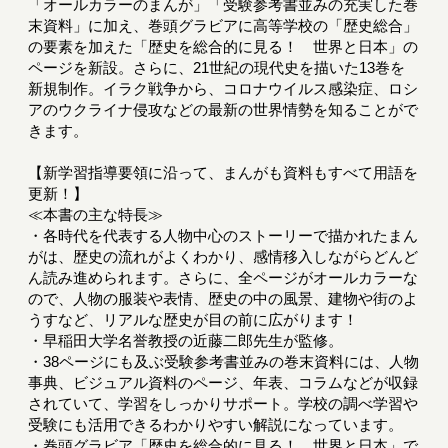
「オールカラーのまんが」「受験参考書並みの充実した巻
末資料」に加え、巻頭グラビアに高等学校の「歴史総合」
の要素を加えた「歴史を総合的に見る！ 世界と日本」の
ページを新設。さらに、21世紀の現代史を描いた13巻を
新規制作。イラク戦争から、コロナウイルス感染症、ロシ
アのウクライナ侵攻などの最新の世界情勢を知ることがで
きます。
【新学習指導要領に沿って、まんがも資料もすべて用語を
更新！】
≪本書の主な特長≫
・各時代を代表する人物中心のストーリーで描かれたまん
がは、歴史の流れがよくわかり、感情移入しながらどんど
ん読み進められます。さらに、全ページがオールカラーな
ので、人物の服装や表情、歴史の中の風景、建物や街のよ
うすなど、リアルな歴史が目の前に広がります！
・早稲田大学名誉教授の近藤二郎先生が監修。
・38ページにも及ぶ受験参考書並みの巻末資料には、人物
事典、ビジュアル資料のページ、年表、コラムなどが収録
されていて、学習をしっかりサポート。学校の調べ学習や
受験にも活用できるわかりやすい解説になっています。
・巻頭グラビア「歴史を総合的に見る！ 世界と日本」で