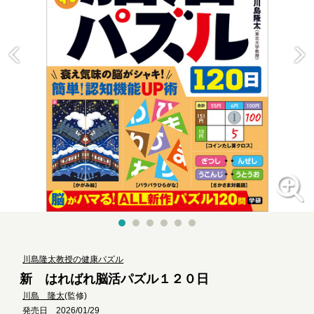
川島隆太教授の健康パズル
新 はればれ脳活パズル１２０日
川島 隆太
(監修)
発売日 2026/01/29