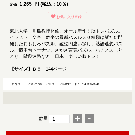
1,265
円 (税込：10％)
定価
お気に入り登録
東北大学 川島教授監修。オール新作！脳トレパズル。
イラスト、文字、数字の最新パズル３０種類は新たに開
発したおもしろパズル。鏡絵間違い探し、熟語連想パズ
ル、慣用句ドーナツ、さかさ言葉パズル、ハチノスしり
とり、階段迷路など、日本一楽しい脳トレ！
【サイズ】
Ｂ５ 144ページ
商品コード：2380267400
JANコード／ISBNコード：9784058026748
-
+
数量