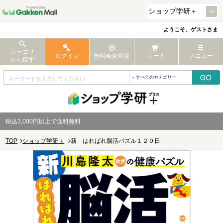
ようこそ、ゲストさま
カテゴリ
ログイン
無料会員登録
カート
メニュー
から探す
税込3,000円以上で送料無料
TOP
ショップ学研＋
新 はればれ脳活パズル１２０日